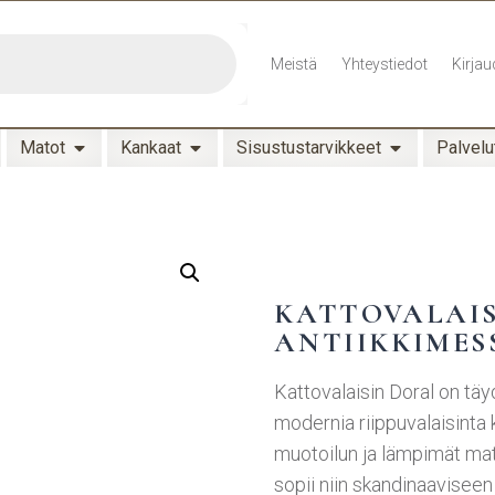
Meistä
Yhteystiedot
Kirjau
Matot
Kankaat
Sisustustarvikkeet
Palvelu
KATTOVALAIS
ANTIIKKIMES
Kattovalaisin Doral on täyd
modernia riippuvalaisinta 
muotoilun ja lämpimät mat
sopii niin skandinaaviseen