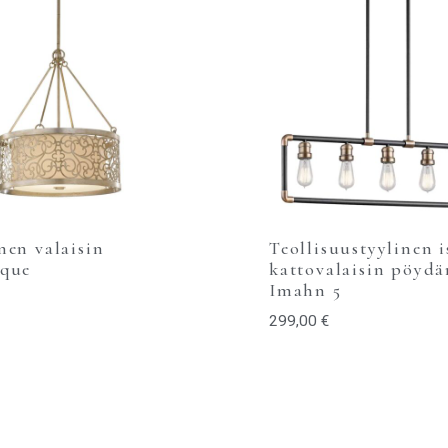
nen valaisin
Teollisuustyylinen i
sque
kattovalaisin pöydä
Imahn 5
299,00
€