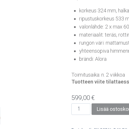
korkeus 324 mm, halk
ripustuskorkeus 533
valonlähde: 2 x max 6
materiaalit: teräs, rotti
rungon väri: mattamust
yhteensopiva himmenn
brändi: Alora
Toimitusaika: n. 2 viikkoa
Tuotteen viite tilatta
599,00
€
Lisää ostoskor