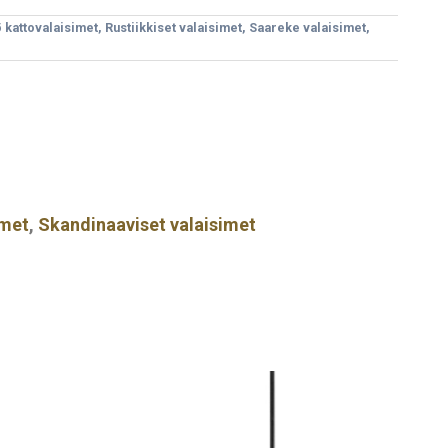
ö kattovalaisimet
,
Rustiikkiset valaisimet
,
Saareke valaisimet
,
imet
,
Skandinaaviset valaisimet