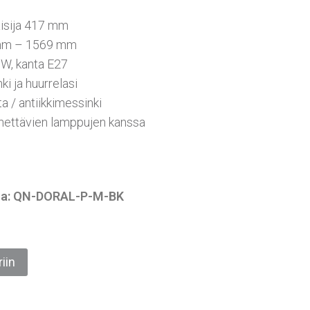
aisija 417 mm
 mm – 1569 mm
0W, kanta E27
nki ja huurrelasi
a / antiikkimessinki
ettävien lamppujen kanssa
essa: QN-DORAL-P-M-BK
iin