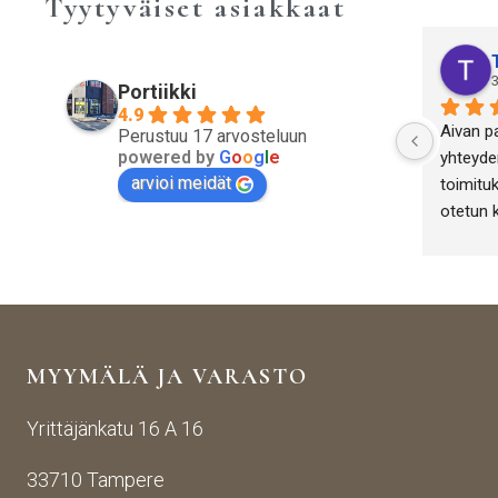
Tyytyväiset asiakkaat
3
Portiikki
4.9
Aivan p
Perustuu 17 arvosteluun
powered by
G
o
o
g
l
e
yhteyden
arvioi meidät
toimituk
otetun 
antiikki
yritykse
onnistut
MYYMÄLÄ JA VARASTO
Yrittäjänkatu 16 A 16
33710 Tampere