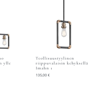
so
Teollisuustyylinen
n ylle
riippuvalaisin kehyksellä
Imahn 1
135,00
€