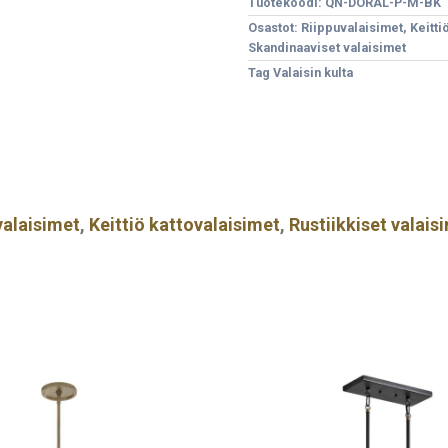
Tuotekoodi:
QN-DORAL-P-M-BK
Osastot:
Riippuvalaisimet
,
Keitti
Skandinaaviset valaisimet
Tag
Valaisin kulta
valaisimet
,
Keittiö kattovalaisimet
,
Rustiikkiset valais