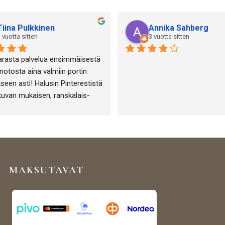
Tiina Pulkkinen
Annika Sahberg
 vuotta sitten
3 vuotta sitten
arasta palvelua ensimmäisestä 
otosta aina valmiin portin 
seen asti! Halusin Pinterestistä 
kuvan mukaisen, ranskalais-
-henkisen portin puutarha-alan 
eni ja sen toteuttamisessa 
tiin täydellisesti!
MAKSUTAVAT