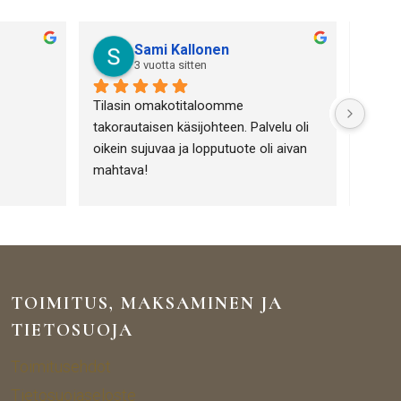
Sami Kallonen
3 vuotta sitten
Tilasin omakotitaloomme 
Olen h
takorautaisen käsijohteen. Palvelu oli 
Portiik
oikein sujuvaa ja lopputuote oli aivan 
toimin
mahtava!
Tuotev
tuotte
lämpim
yrityk
tuotte
TOIMITUS, MAKSAMINEN JA
TIETOSUOJA
Toimitusehdot
Tietosuojaseloste