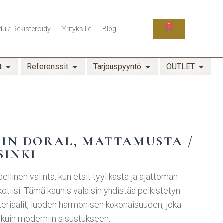
0
du / Rekisteröidy
Yrityksille
Blogi
t
Referenssit
Tarjouspyyntö
OUTLET
IN DORAL, MATTAMUSTA /
SINKI
ellinen valinta, kun etsit tyylikästä ja ajattoman
kotiisi. Tämä kaunis valaisin yhdistää pelkistetyn
eriaalit, luoden harmonisen kokonaisuuden, joka
 kuin moderniin sisustukseen.