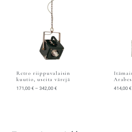
Retro riippuvalaisin
Itämai
kuutio, useita värejä
Arabe
171,00
€
–
342,00
€
414,00
€