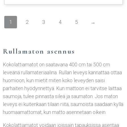
1
2
3
4
5
→
Rullamaton asennus
Kokolattiamatot on saatavana 400 cm tai 500 cm
leveänä rullamateriaalina. Rullan leveys kannattaa ottaa
huomioon, kun mietit miten koko leveyden saisi
parhaiten hyödynnettyä. Kun mattoon ei tarvitse laittaa
saumoja, tulee pinnasta sileä ja saumaton. Jos maton
leveys ei kuitenkaan tilaan riitä, saumoista saadaan kyllä
huomaamattomat, kun matto asennetaan oikein.
Kokolattiamatot voidaan joissain tapauksissa asentaa