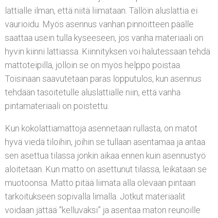
lattialle ilman, että niitä liimataan. Tällöin aluslattia ei
vaurioidu. Myös asennus vanhan pinnoitteen päälle
saattaa usein tulla kyseeseen, jos vanha materiaali on
hyvin kiinni lattiassa. Kiinnityksen voi halutessaan tehdä
mattoteipillä, jolloin se on myös helppo poistaa.
Toisinaan saavutetaan paras lopputulos, kun asennus
tehdään tasoitetulle aluslattialle niin, että vanha
pintamateriaali on poistettu.
Kun kokolattiamattoja asennetaan rullasta, on matot
hyvä viedä tiloihin, joihin se tullaan asentamaa ja antaa
sen asettua tilassa jonkin aikaa ennen kuin asennustyö
aloitetaan. Kun matto on asettunut tilassa, leikataan se
muotoonsa. Matto pitää liimata alla olevaan pintaan
tarkoitukseen sopivalla limalla. Jotkut materiaalit
voidaan jättää ”kelluvaksi” ja asentaa maton reunoille