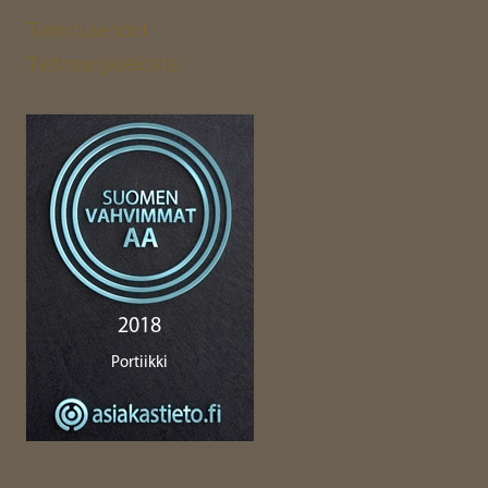
Toimitusehdot
Tietosuojaseloste