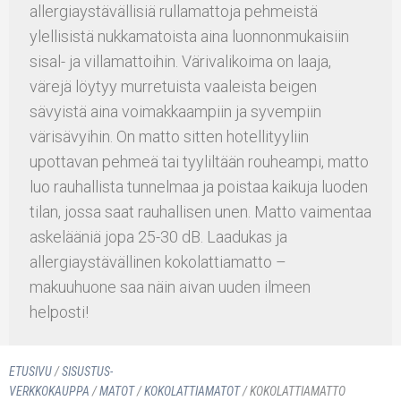
allergiaystävällisiä rullamattoja pehmeistä
ylellisistä nukkamatoista aina luonnonmukaisiin
sisal- ja villamattoihin. Värivalikoima on laaja,
värejä löytyy murretuista vaaleista beigen
sävyistä aina voimakkaampiin ja syvempiin
värisävyihin. On matto sitten hotellityyliin
upottavan pehmeä tai tyyliltään rouheampi, matto
luo rauhallista tunnelmaa ja poistaa kaikuja luoden
tilan, jossa saat rauhallisen unen. Matto vaimentaa
askelääniä jopa 25-30 dB. Laadukas ja
allergiaystävällinen kokolattiamatto –
makuuhuone saa näin aivan uuden ilmeen
helposti!
ETUSIVU
/
SISUSTUS­
VERKKOKAUPPA
/
MATOT
/
KOKOLATTIAMATOT
/ KOKOLATTIAMATTO