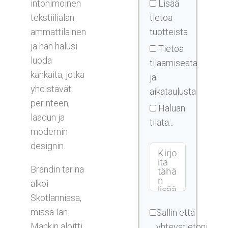
intohimoinen
Lisää
tekstiilialan
tietoa
ammattilainen
tuotteista
ja hän halusi
Tietoa
luoda
tilaamisesta
kankaita, jotka
ja
yhdistävät
aikataulusta
perinteen,
Haluan
laadun ja
tilata...
modernin
designin.
Brändin tarina
alkoi
Skotlannissa,
missä Ian
Sallin että
Mankin aloitti
yhteystietoni