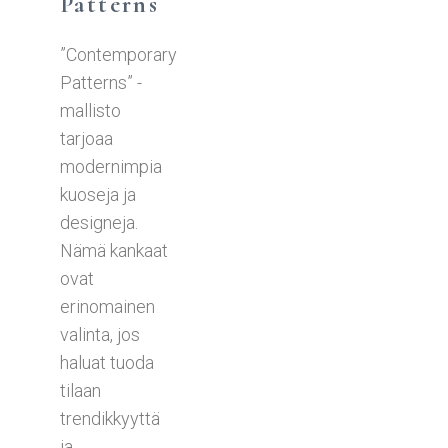
Patterns
”Contemporary
Patterns” -
mallisto
tarjoaa
modernimpia
kuoseja ja
designeja.
Nämä kankaat
ovat
erinomainen
valinta, jos
haluat tuoda
tilaan
trendikkyyttä
ja