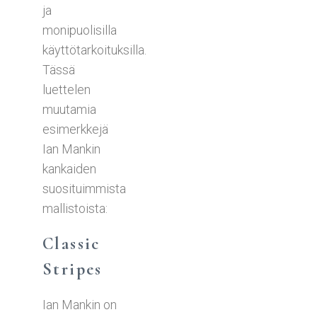
ja
monipuolisilla
käyttötarkoituksilla.
Tässä
luettelen
muutamia
esimerkkejä
Ian Mankin
kankaiden
suosituimmista
mallistoista:
Classic
Stripes
Ian Mankin on