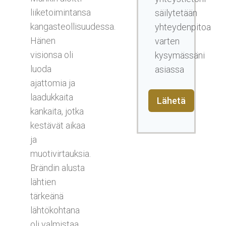
liiketoimintansa
säilytetään
kangasteollisuudessa.
yhteydenpitoa
Hänen
varten
visionsa oli
kysymässäni
luoda
asiassa
ajattomia ja
laadukkaita
Lähetä
kankaita, jotka
kestävät aikaa
ja
muotivirtauksia.
Brändin alusta
lähtien
tärkeänä
lähtökohtana
oli valmistaa