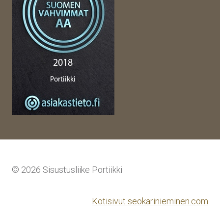
© 2026 Sisustusliike Portiikki
Kotisivut seokarinieminen.com