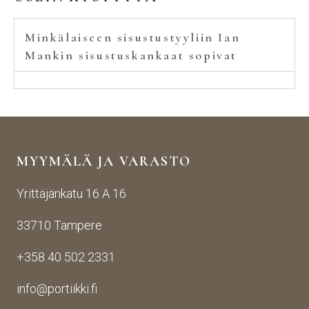
Minkälaiseen sisustustyyliin Ian
Mankin sisustuskankaat sopivat
MYYMÄLÄ JA VARASTO
Yrittäjänkatu 16 A 16
33710 Tampere
+358 40 502 2331
info@portiikki.fi