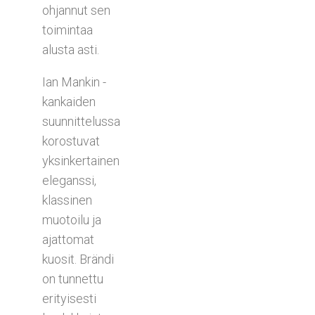
ohjannut sen
toimintaa
alusta asti.
Ian Mankin -
kankaiden
suunnittelussa
korostuvat
yksinkertainen
eleganssi,
klassinen
muotoilu ja
ajattomat
kuosit. Brändi
on tunnettu
erityisesti