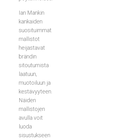
Ian Mankin
kankaiden
suosituimmat
mallistot
heijastavat
brändin
sitoutumista
laatuun,
muotoiluun ja
kestävyyteen.
Näiden
mallistojen
avulla voit
luoda
sisustukseen