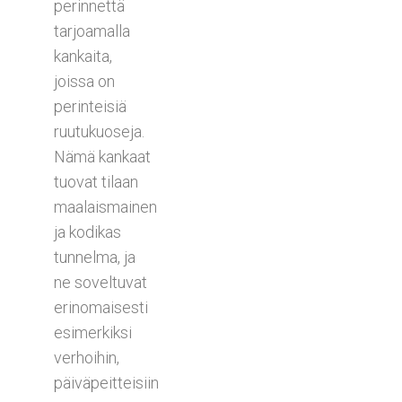
perinnettä
tarjoamalla
kankaita,
joissa on
perinteisiä
ruutukuoseja.
Nämä kankaat
tuovat tilaan
maalaismainen
ja kodikas
tunnelma, ja
ne soveltuvat
erinomaisesti
esimerkiksi
verhoihin,
päiväpeitteisiin