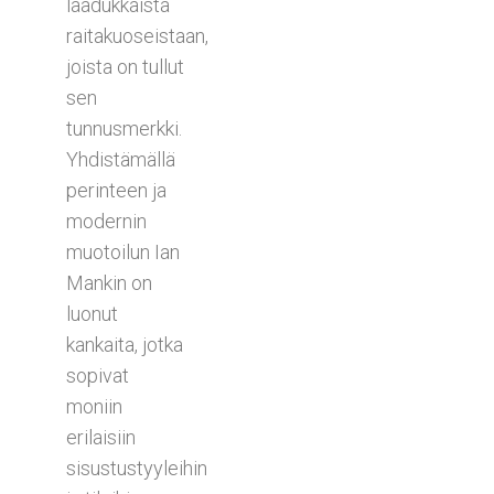
laadukkaista
raitakuoseistaan,
joista on tullut
sen
tunnusmerkki.
Yhdistämällä
perinteen ja
modernin
muotoilun Ian
Mankin on
luonut
kankaita, jotka
sopivat
moniin
erilaisiin
sisustustyyleihin