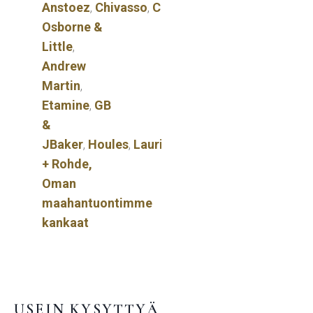
Anstoez
,
Chivasso
,
Carlucci
,
Osborne &
Little
,
Andrew
Martin
,
Etamine
,
GB
&
JBaker
,
Houles
,
Lauritzon’s
,
Mulberry
,
Zimmer
+ Rohde,
Oman
maahantuontimme
kankaat
USEIN KYSYTTYÄ