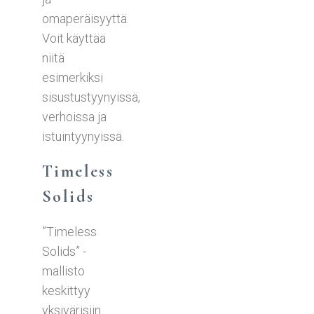
omaperäisyyttä.
Voit käyttää
niitä
esimerkiksi
sisustustyynyissä,
verhoissa ja
istuintyynyissä.
Timeless
Solids
”Timeless
Solids” -
mallisto
keskittyy
yksivärisiin