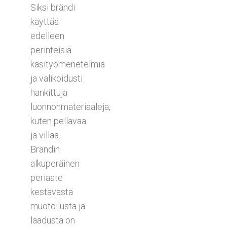
Siksi brändi
käyttää
edelleen
perinteisiä
käsityömenetelmiä
ja valikoidusti
hankittuja
luonnonmateriaaleja,
kuten pellavaa
ja villaa.
Brändin
alkuperäinen
periaate
kestävästä
muotoilusta ja
laadusta on