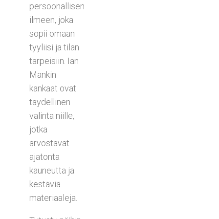
persoonallisen
ilmeen, joka
sopii omaan
tyyliisi ja tilan
tarpeisiin. Ian
Mankin
kankaat ovat
täydellinen
valinta niille,
jotka
arvostavat
ajatonta
kauneutta ja
kestäviä
materiaaleja.