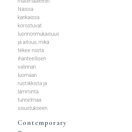
materiaaleihin.
Näissä
kankaissa
korostuvat
luonnonmukaisuus
ja aitous, mikä
tekee niistä
ihanteellisen
valinnan
luomaan
rustiikkista ja
lämmintä
tunnelmaa
sisustukseen.
Contemporary