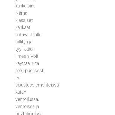
kankaisiin.
Nämä
klassiset
kankaat
antavat tilalle
hillityn ja
tyylikkään
ilmeen. Voit
käyttää niitä
monipuolisesti
eri
sisustuselementeissä,
kuten
verhoilussa,
verhoissa ja
pöytäliinoissa.