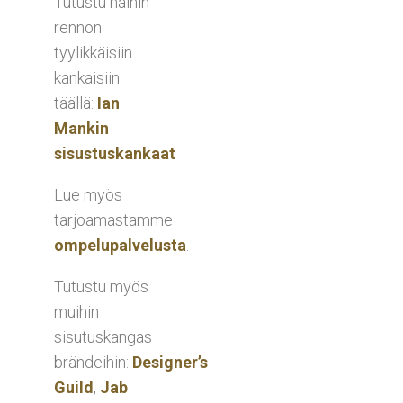
Tutustu näihin
rennon
tyylikkäisiin
kankaisiin
täällä:
Ian
Mankin
sisustuskankaat
Lue myös
tarjoamastamme
ompelupalvelusta
.
Tutustu myös
muihin
sisutuskangas
brändeihin:
Designer’s
Guild
,
Jab