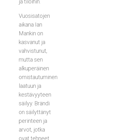
ja tiloihin.
Vuosisatojen
aikana Ian
Mankin on
kasvanut ja
vahvistunut,
mutta sen
alkuperäinen
omistautuminen
laatuun ja
kestävyyteen
säilyy. Brändi
on säilyttänyt
perinteen ja
arvot, jotka
ovat tehneet