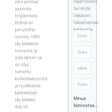
tilaamisesta
joka juontaa
tai tehdä
juurensa
tilauksen
Englannista.
haluamastasi
Brändi on
kankaasta.
perustettu
vuonna 1983
Ian Mankinin
toimesta, ja
siitä lähtien se
on ollut
tunnettu
korkealaatuisista
ja tyylikkäistä
kankaistaan.
Minua
Ian Mankin
kiinnostaa...
itse oli