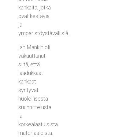
kankaita, jotka
ovat kestäviä
ja
ympäristöystävällisiä.
Ian Mankin oli
vakuuttunut
siitä, että
laadukkaat
kankaat
syntyvät
huolellisesta
suunnittelusta
ja
korkealaatuisista
materiaaleista.