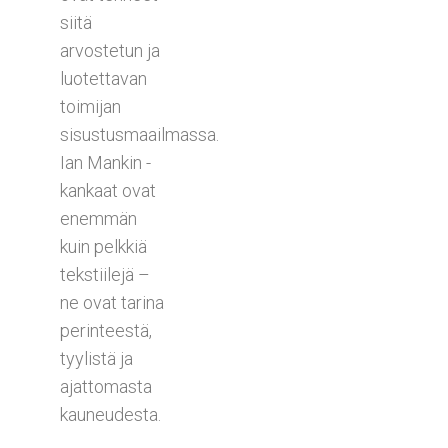
siitä
arvostetun ja
luotettavan
toimijan
sisustusmaailmassa.
Ian Mankin -
kankaat ovat
enemmän
kuin pelkkiä
tekstiilejä –
ne ovat tarina
perinteestä,
tyylistä ja
ajattomasta
kauneudesta.