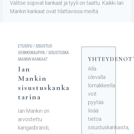
Valitse sopivat kankaat ja tyyli on taattu. Kaikki Ian
Mankin kankaat ovat tilattavissa meiltä.
ETUSIVU
/
SISUSTUS­
VERKKOKAUPPA
/
SISUSTUSKANKAAT
/ IAN
YHTEYDENOT
MANKIN KANKAAT
Ian
Alla
Mankin
olevalla
lomakkeella
sisustuskankaiden
voit
tarina
pyytää
lisää
Ian Mankin on
tietoa
arvostettu
sisustuskankaista,
kangasbrändi,