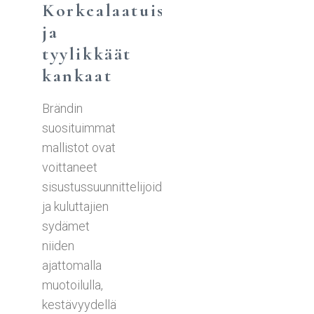
Korkealaatuiset
ja
tyylikkäät
kankaat
Brändin
suosituimmat
mallistot ovat
voittaneet
sisustussuunnittelijoiden
ja kuluttajien
sydämet
niiden
ajattomalla
muotoilulla,
kestävyydellä