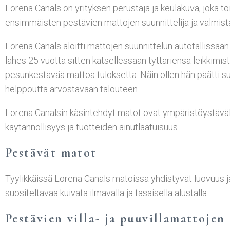
Lorena Canals on yrityksen perustaja ja keulakuva, joka 
ensimmäisten pestävien mattojen suunnittelija ja valmista
Lorena Canals aloitti mattojen suunnittelun autotallissaa
lähes 25 vuotta sitten katsellessaan tyttäriensä leikkimist
pesunkestävää mattoa tuloksetta. Näin ollen hän päätti suu
helppoutta arvostavaan talouteen.
Lorena Canalsin käsintehdyt matot ovat ympäristöystävällis
käytännöllisyys ja tuotteiden ainutlaatuisuus.
Pestävät matot
Tyylikkäissä Lorena Canals matoissa yhdistyvät luovuus j
suositeltavaa kuivata ilmavalla ja tasaisella alustalla.
Pestävien villa- ja puuvillamattoje