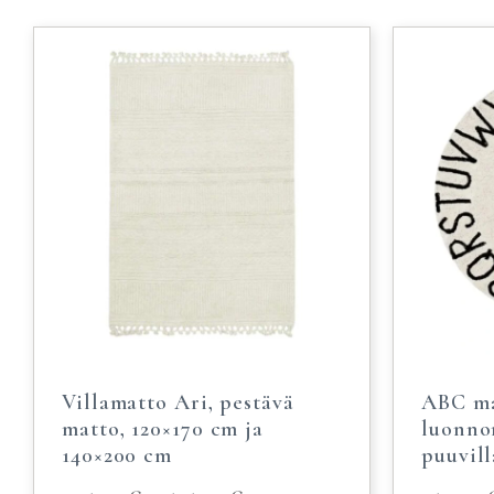
Villamatto Ari, pestävä
ABC ma
matto, 120×170 cm ja
luonno
140×200 cm
puuvill