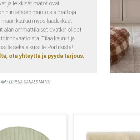
vat ja leikkisät matot ovat
n niin lehden muotoisia mattoja
ikoimaan kuuluu myös laadukkaat
t alan ammattilaiset ovatkin olleet
oinnovaatioista. Tilaa kauniit ja
ille sekä aikuisille Portiikista!
tä, ota yhteyttä ja pyydä tarjous.
AAN
/ LORENA CANALS MATOT