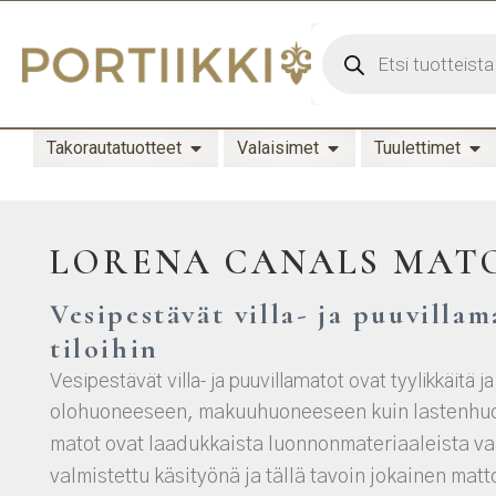
Takorautatuotteet
Valaisimet
Tuulettimet
LORENA CANALS MAT
Vesipestävät villa- ja puuvilla
tiloihin
Vesipestävät villa- ja puuvillamatot ovat tyylikkäitä ja
olohuoneeseen, makuuhuoneeseen kuin lastenhu
matot
ovat laadukkaista luonnonmateriaaleista va
valmistettu käsityönä ja tällä tavoin jokainen matt