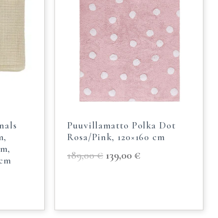
nals
Puuvillamatto Polka Dot
m,
Rosa/Pink, 120×160 cm
cm,
189,00
€
139,00
€
 cm