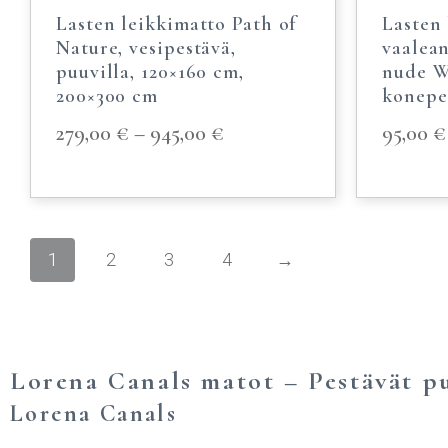
Lasten leikkimatto Path of
Lasten
Nature, vesipestävä,
vaalea
puuvilla, 120×160 cm,
nude Wa
200×300 cm
konepes
279,00
€
–
945,00
€
95,00
€
1
2
3
4
→
Lorena Canals matot – Pestävät pu
Lorena Canals