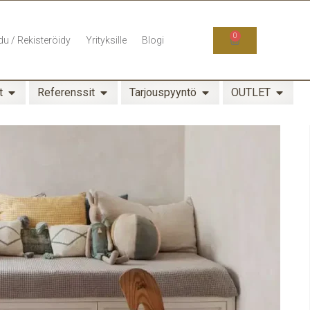
0
du / Rekisteröidy
Yrityksille
Blogi
t
Referenssit
Tarjouspyyntö
OUTLET