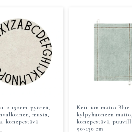
tto 150cm, pyöreä,
Keittiön matto Blue 
nvalkoinen, musta,
kylpyhuoneen matto
a, konepestävä
konepestävä, puuvill
90×130 cm