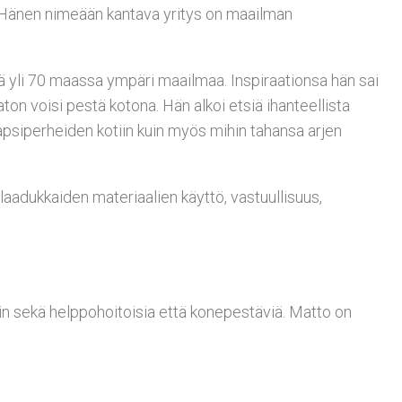
a. Hänen nimeään kantava yritys on maailman
nä yli 70 maassa ympäri maailmaa. Inspiraationsa hän sai
aton voisi pestä kotona. Hän alkoi etsiä ihanteellista
lapsiperheiden kotiin kuin myös mihin tahansa arjen
laadukkaiden materiaalien käyttö, vastuullisuus,
in sekä helppohoitoisia että konepestäviä. Matto on