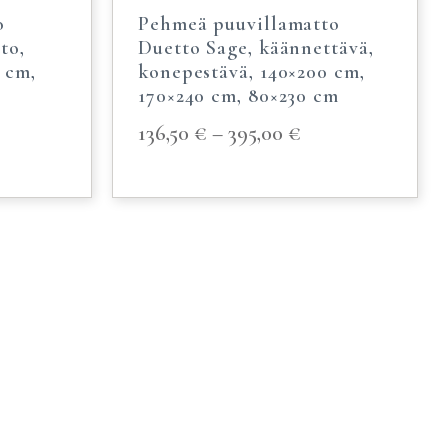
o
Pehmeä puuvillamatto
to,
Duetto Sage, käännettävä,
 cm,
konepestävä, 140×200 cm,
170×240 cm, 80×230 cm
136,50
€
–
395,00
€