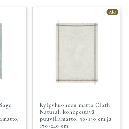
Ale!
Sage,
Kylpyhuoneen matto Cloth
,
Natural, konepestävä
amatto,
puuvillamatto, 90×130 cm ja
170×240 cm