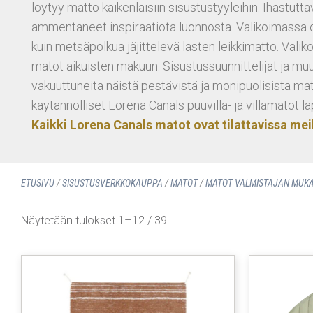
löytyy matto kaikenlaisiin sisustustyyleihin. Ihastutta
ammentaneet inspiraatiota luonnosta. Valikoimassa o
kuin metsäpolkua jäjittelevä lasten leikkimatto. Val
matot aikuisten makuun. Sisustussuunnittelijat ja muu
vakuuttuneita näistä pestävistä ja monipuolisista matt
käytännölliset Lorena Canals puuvilla- ja villamatot laps
Kaikki Lorena Canals matot ovat tilattavissa meil
ETUSIVU
/
SISUSTUS­VERKKOKAUPPA
/
MATOT
/
MATOT VALMISTAJAN MUK
Näytetään tulokset 1–12 / 39