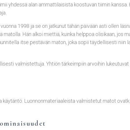
toimii yhdessä alan ammattilaisista koostuvan tiimin kanss
ja.
n vuonna 1998 ja se on jatkunut tähän päivään asti ollen läs
ä matolla. Hän alkoi miettiä, kuinka helppoa olisikaan, jos m
nnitella itse pestävän maton, joka sopii täydellisesti niin 
esti valmistettuja. Yhtiön tärkeimpiin arvoihin lukeutuvat 
a käytäntö. Luonnonmateriaaleista valmistetut matot ovatk
n ominaisuudet