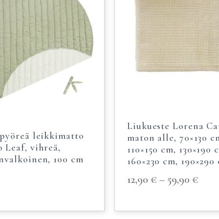
Liukueste Lorena Ca
 pyöreä leikkimatto
maton alle, 70×130 c
 Leaf, vihreä,
110×150 cm, 130×190 
nvalkoinen, 100 cm
160×230 cm, 190×290
12,90
€
–
59,90
€