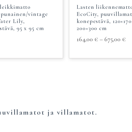
 leikkimatto
Lasten liikennematt
npunainen/vintage
EcoCity, puuvillamat
ter Lily,
konepestävä, 120×170
tävä, 95 x 95 cm
200×300 cm
164,00
€
–
675,00
€
uvillamatot ja villamatot.