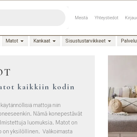
Meistä
Yhteystiedot
Kirjau
Matot
Kankaat
Sisustustarvikkeet
Palvelu
OT
matot kaikkiin kodin
 käytännöllisiä mattoja niin
oneeseenkin. Nämä konepestävät
lmistettuja luomuksia. Matot on
Valikoimasta
o on yksilöllinen.