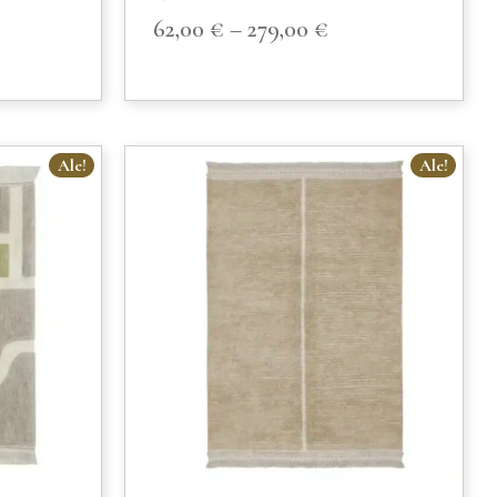
62,00
€
–
279,00
€
Ale!
Ale!