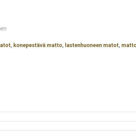
aen
atot
,
konepestävä matto
,
lastenhuoneen matot
,
matto