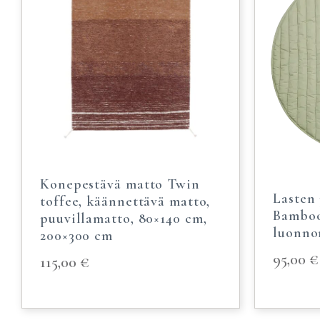
Konepestävä matto Twin
Lasten
toffee, käännettävä matto,
Bamboo
puuvillamatto, 80×140 cm,
luonno
200×300 cm
95,00
€
115,00
€