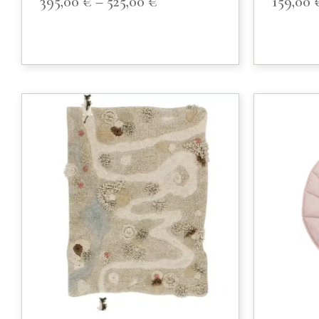
395,00
€
–
525,00
€
159,00