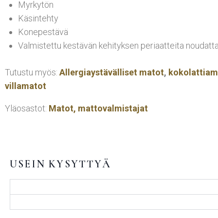
Myrkytön
Käsintehty
Konepestävä
Valmistettu kestävän kehityksen periaatteita noudatt
Tutustu myös:
Allergiaystävälliset matot
,
kokolattiam
villamatot
Yläosastot:
Matot,
mattovalmistajat
USEIN KYSYTTYÄ