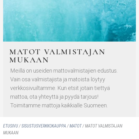
MATOT VALMISTAJAN
MUKAAN
Meillä on useiden mattovalmistajien edustus.
Vain osa valmistajista ja matoista löytyy
verkkosivuiltamme. Kun etsit jotain tiettyä
mattoa, ota yhteyttä ja pyydä tarjous!
Toimitamme mattoja kaikkialle Suomeen.
ETUSIVU
/
SISUSTUS­VERKKOKAUPPA
/
MATOT
/ MATOT VALMISTAJAN
MUKAAN