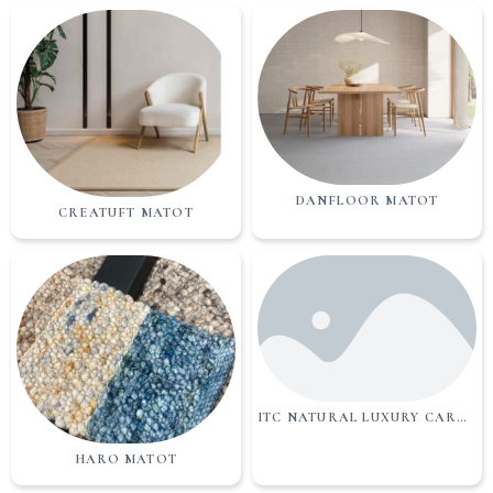
DANFLOOR MATOT
CREATUFT MATOT
ITC NATURAL LUXURY CARPETS MATOT
HARO MATOT