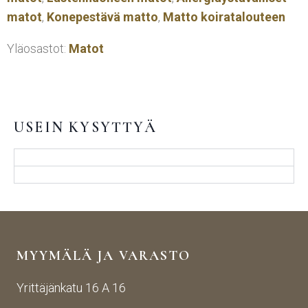
matot
,
Konepestävä matto
,
Matto koiratalouteen
Yläosastot:
Matot
USEIN KYSYTTYÄ
MYYMÄLÄ JA VARASTO
Yrittäjänkatu 16 A 16