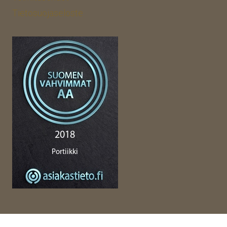
Tietosuojaseloste