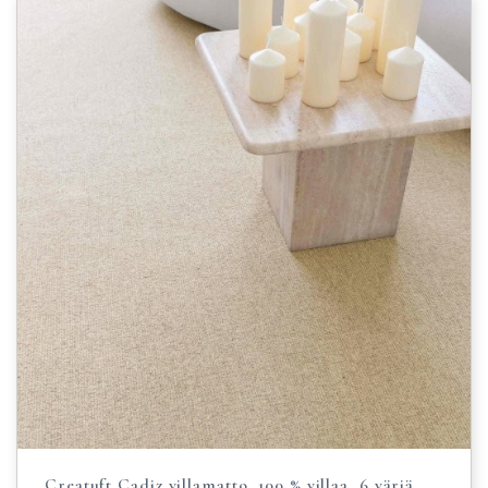
Creatuft Cadiz villamatto, 100 % villaa, 6 väriä,