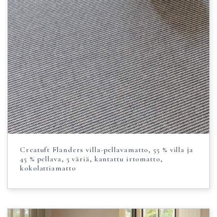
Creatuft Flanders villa-pellavamatto, 55 % villa ja
45 % pellava, 5 väriä, kantattu irtomatto,
kokolattiamatto