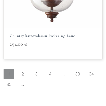
Country kattovalaisin Pickering Lane
294,00
€
1
2
3
4
…
33
34
35
→