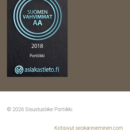
© 2026 Sisustusliike Portiikki
Kotisivut seokarinieminen.com