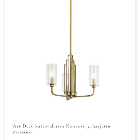
Art Deco kattovalaisin Kimrose 3, harjattu
messinki