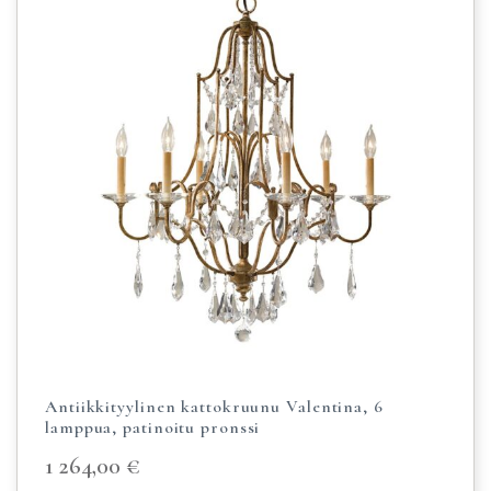
Antiikkityylinen kattokruunu Valentina, 6
lamppua, patinoitu pronssi
1 264,00
€