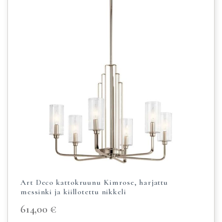
Art Deco kattokruunu Kimrose, harjattu
messinki ja kiillotettu nikkeli
614,00
€