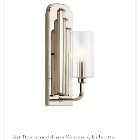
Art Deco seinävalaisin Kimrose 1, kiillotettu