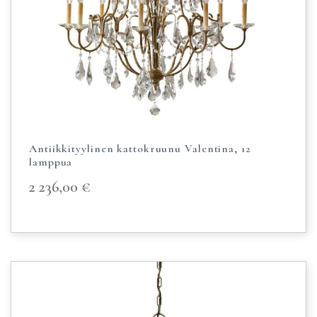
Antiikkityylinen kattokruunu Valentina, 12
lamppua
2 236,00
€