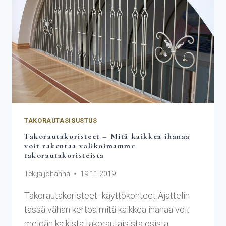
TAKORAUTASISUSTUS
Takorautakoristeet – Mitä kaikkea ihanaa
voit rakentaa valikoimamme
takorautakoristeista
Tekijä
johanna
19.11.2019
Takorautakoristeet -käyttökohteet Ajattelin
tässä vähän kertoa mitä kaikkea ihanaa voit
meidän kaikista takorautaisista osista