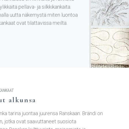
ikkäitä pellava- ja silkkikankaita.
malla uutta näkemystä miten luontoa
ankaat ovat tilattavissa meiltä.
KANKAAT
ut alkunsa
nka tarina juontaa juurensa Ranskaan. Brändi on
an, jotka ovat saavuttaneet suosiota