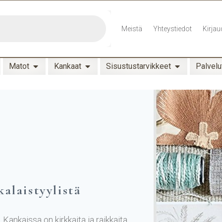
Meistä
Yhteystiedot
Kirjau
Matot
Kankaat
Sisustustarvikkeet
Palvelu
alaistyylistä
 Kankaissa on kirkkaita ja raikkaita