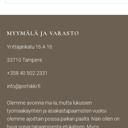
MYYMÄLÄ JA VARASTO
Yrittäjänkatu 16 A 16
33710 Tampere
+358 40 502 2331
info@portiikki.fi
Olemme avoinna ma-la, mutta lukuisien
työmaakäyntien ja asiakastapaamisten vuoksi
olemme ajoittain poissa paikan päältä. Näin ollen on
hyvä sopia tapaamisesta etukäteen. Myös