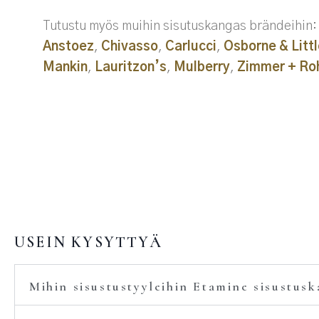
Tutustu myös muihin sisutuskangas brändeihin
Anstoez
,
Chivasso
,
Carlucci
,
Osborne & Litt
Mankin
,
Lauritzon’s
,
Mulberry
,
Zimmer + Ro
USEIN KYSYTTYÄ
Mihin sisustustyyleihin Etamine sisustusk