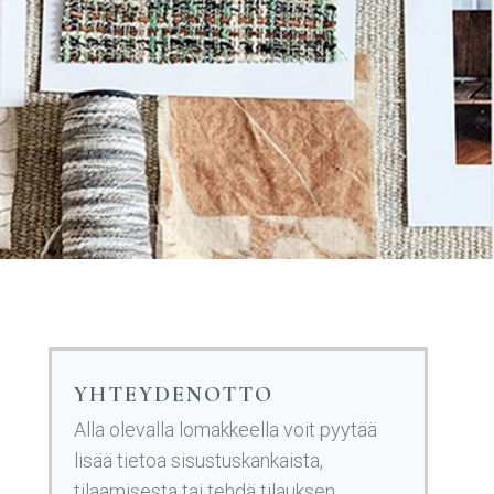
YHTEYDENOTTO
Alla olevalla lomakkeella voit pyytää
lisää tietoa sisustuskankaista,
tilaamisesta tai tehdä tilauksen