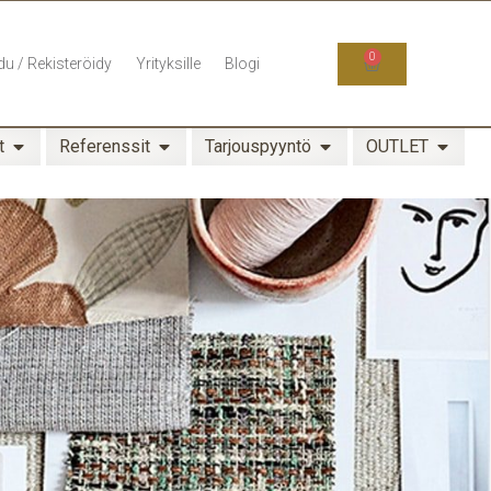
0
du / Rekisteröidy
Yrityksille
Blogi
t
Referenssit
Tarjouspyyntö
OUTLET