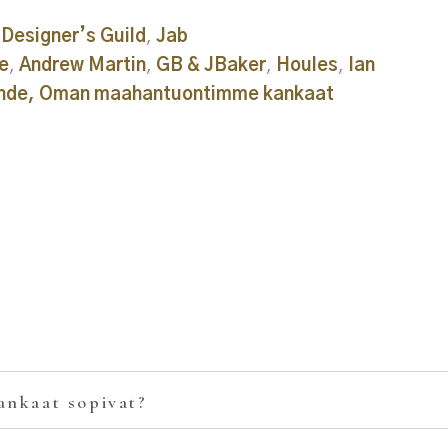
:
Designer’s Guild
,
Jab
le
,
Andrew Martin
,
GB & JBaker
,
Houles
,
Ian
hde,
Oman maahantuontimme kankaat
ankaat sopivat?