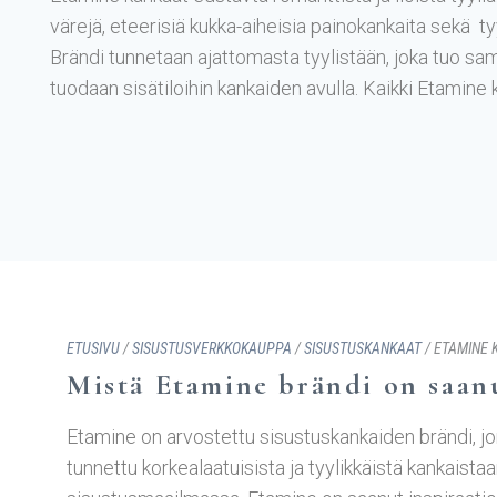
värejä, eteerisiä kukka-aiheisia painokankaita sekä tyyl
Brändi tunnetaan ajattomasta tyylistään, joka tuo sa
tuodaan sisätiloihin kankaiden avulla. Kaikki Etamine k
ETUSIVU
/
SISUSTUS­VERKKOKAUPPA
/
SISUSTUSKANKAAT
/ ETAMINE 
Mistä Etamine brändi on saan
Etamine on arvostettu sisustuskankaiden brändi, jo
tunnettu korkealaatuisista ja tyylikkäistä kankaista