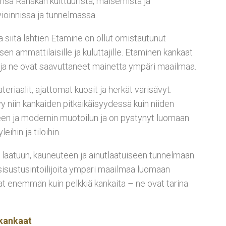
nsa Ranskan kulttuurista, maisemista ja
vioinnissa ja tunnelmassa.
 siitä lähtien Etamine on ollut omistautunut
sen ammattilaisille ja kuluttajille. Etaminen kankaat
ä, ja ne ovat saavuttaneet mainetta ympäri maailmaa.
riaalit, ajattomat kuosit ja herkät värisävyt.
y niin kankaiden pitkäikäisyydessä kuin niiden
teen ja modernin muotoilun ja on pystynyt luomaan
eihin ja tiloihin.
laatuun, kauneuteen ja ainutlaatuiseen tunnelmaan.
 sisustusintoilijoita ympäri maailmaa luomaan
vat enemmän kuin pelkkiä kankaita – ne ovat tarina
kankaat