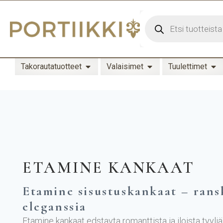
Takorautatuotteet
Valaisimet
Tuulettimet
ETAMINE KANKAAT
Etamine sisustuskankaat – ransk
eleganssia
Etamine kankaat edstavta romanttista ja iloista tyyliä.