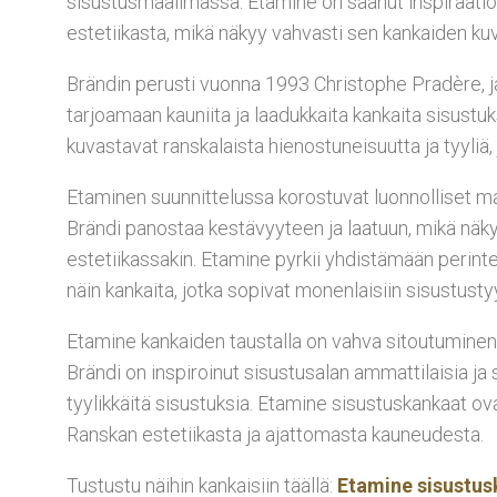
sisustusmaailmassa. Etamine on saanut inspiraatio
estetiikasta, mikä näkyy vahvasti sen kankaiden ku
Brändin perusti vuonna 1993 Christophe Pradère, ja
tarjoamaan kauniita ja laadukkaita kankaita sisustuk
kuvastavat ranskalaista hienostuneisuutta ja tyyli
Etaminen suunnittelussa korostuvat luonnolliset mate
Brändi panostaa kestävyyteen ja laatuun, mikä näky
estetiikassakin. Etamine pyrkii yhdistämään perin
näin kankaita, jotka sopivat monenlaisiin sisustustyyl
Etamine kankaiden taustalla on vahva sitoutuminen 
Brändi on inspiroinut sisustusalan ammattilaisia ja
tyylikkäitä sisustuksia. Etamine sisustuskankaat o
Ranskan estetiikasta ja ajattomasta kauneudesta.
Tustustu näihin kankaisiin täällä:
Etamine sisustus