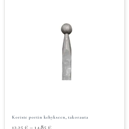
Koriste portin kehykseen, takorauta
12,25
€
–
14,85
€