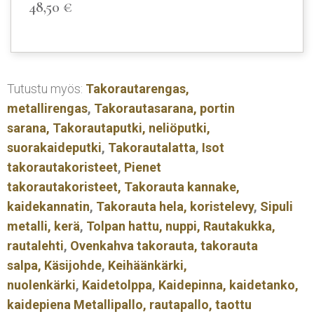
48,50
€
Tutustu myös:
Takorautarengas,
metallirengas
,
Takorautasarana, portin
sarana,
Takorautaputki, neliöputki,
suorakaideputki
,
Takorautalatta
,
Isot
takorautakoristeet
,
Pienet
takorautakoristeet,
Takorauta kannake,
kaidekannatin
,
Takorauta hela, koristelevy
,
Sipuli
metalli, kerä
,
Tolpan hattu, nuppi,
Rautakukka,
rautalehti
,
Ovenkahva takorauta, takorauta
salpa,
Käsijohde
,
Keihäänkärki,
nuolenkärki
,
Kaidetolppa
,
Kaidepinna, kaidetanko,
kaidepiena
Metallipallo, rautapallo, taottu