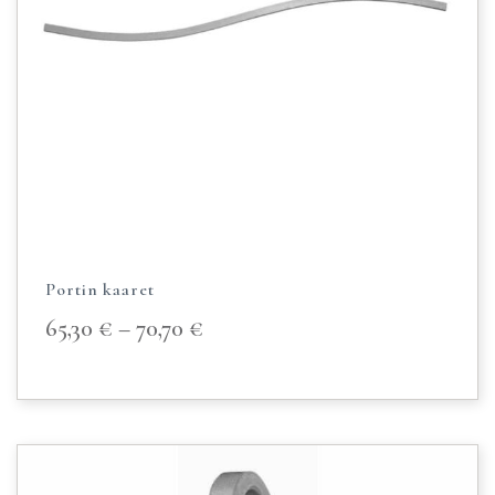
Portin kaaret
65,30
€
–
70,70
€