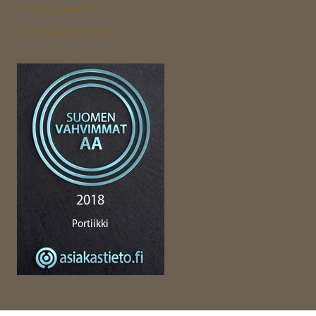
Toimitusehdot
Tietosuojaseloste