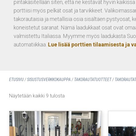
pintakäsitellään siten, että ne kestävät hyvin kaikissa
porttiisi myös pelkät osat ja tarvikkeet. Valikoimass
takorautaisia ja metallisia osia sisältäen pystyosat, 
koneistetut saranat. Nämä laadukkaat osat ovat om
valmistettu Italiassa. Myymme myös laadukasta Suo
automatiikkaa.
Lue lisää porttien tilaamisesta ja 
ETUSIVU
/
SISUSTUS­VERKKOKAUPPA
/
TAKORAUTATUOTTEET
/
TAKORAUTAT
Näytetään kaikki 9 tulosta