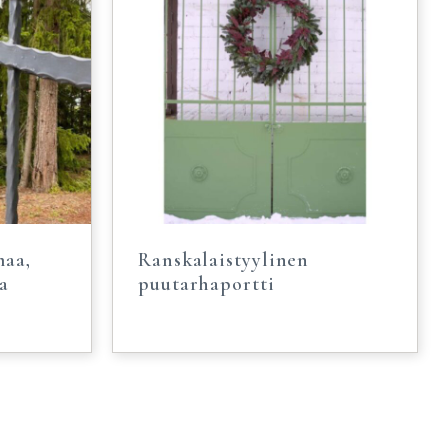
maa,
Ranskalaistyylinen
a
puutarhaportti