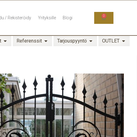
0
du / Rekisteröidy
Yrityksille
Blogi
t
Referenssit
Tarjouspyyntö
OUTLET