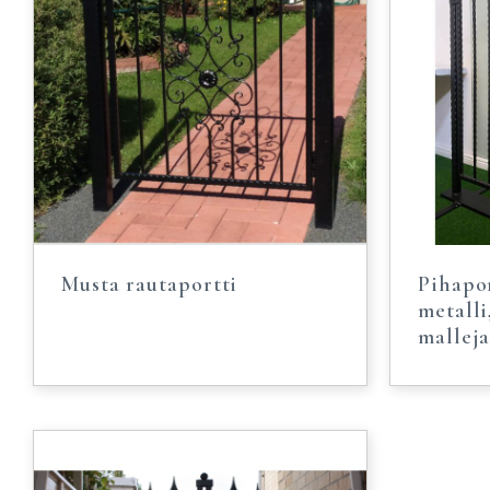
Musta rautaportti
Pihapor
metalli
mallej