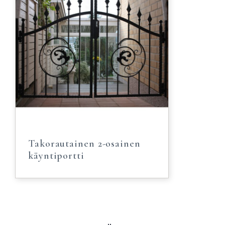
Takorautainen 2-osainen
käyntiportti