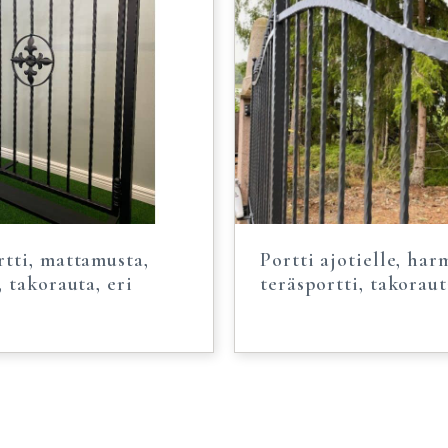
tti, mattamusta,
Portti ajotielle, har
, takorauta, eri
teräsportti, takoraut
a