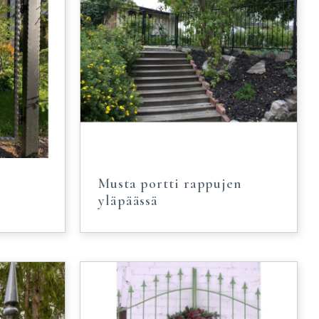
Musta portti rappujen
yläpäässä