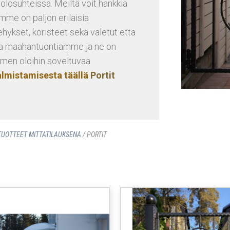
 olosuhteissa. Meiltä voit hankkia
amme on paljon erilaisia
kehykset, koristeet sekä valetut että
aa maahantuontiamme ja ne on
men oloihin soveltuvaa
valmistamisesta täällä
Portit
UOTTEET MITTATILAUKSENA
/ PORTIT