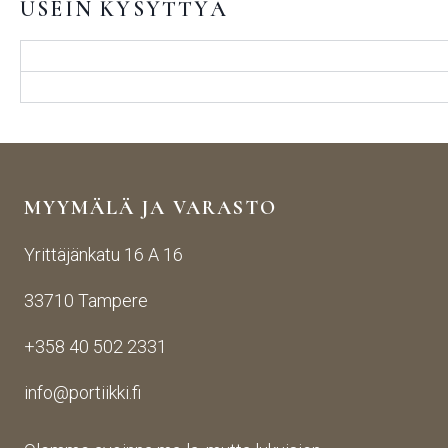
USEIN KYSYTTYÄ
MYYMÄLÄ JA VARASTO
Yrittäjänkatu 16 A 16
33710 Tampere
+358 40 502 2331
info@portiikki.fi