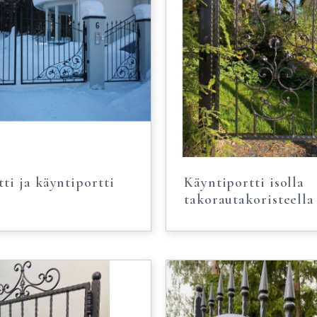
ti ja käyntiportti
Käyntiportti isolla
takorautakoristeella