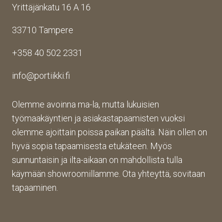
Yrittäjänkatu 16 A 16
aina 
Palv
asioi
valm
elu 
ntiin. 
33710 Tampere
iin 
oli 
Yrity
porti
oikei
ksen 
+358 40 502 2331
n 
n 
toim
toim
suju
inta 
info@portiikki.fi
ituks
vaa 
on 
een 
ja 
luot
asti! 
lopp
etta
Olemme avoinna ma-la, mutta lukuisien
Halu
utuo
vaa 
työmaakäyntien ja asiakastapaamisten vuoksi
sin 
te oli 
ja 
olemme ajoittain poissa paikan päältä. Näin ollen on
Pint
aiva
täs
hyvä sopia tapaamisesta etukäteen. Myös
eres
n 
mälli
sunnuntaisin ja ilta-aikaan on mahdollista tulla
tistä 
mah
stä. 
käymään showroomillamme. Ota yhteyttä, sovitaan
otet
tava!
Tuot
un 
evali
tapaaminen.
kuva
koim
n 
a on 
muk
mon