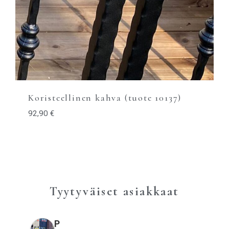
Koristeellinen kahva (tuote 10137)
92,90
€
Tyytyväiset asiakkaat
P