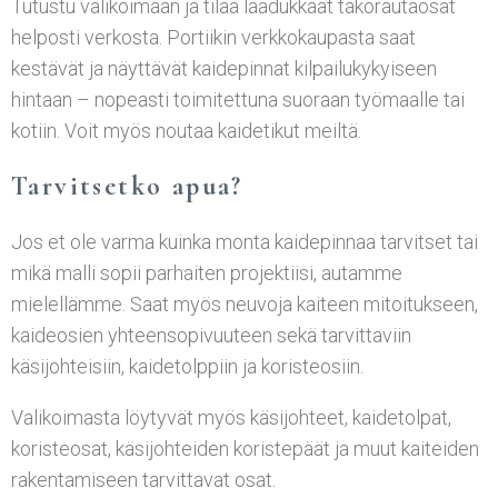
Tutustu valikoimaan ja tilaa laadukkaat takorautaosat
helposti verkosta. Portiikin verkkokaupasta saat
kestävät ja näyttävät kaidepinnat kilpailukykyiseen
hintaan – nopeasti toimitettuna suoraan työmaalle tai
kotiin. Voit myös noutaa kaidetikut meiltä.
Tarvitsetko apua?
Jos et ole varma kuinka monta kaidepinnaa tarvitset tai
mikä malli sopii parhaiten projektiisi, autamme
mielellämme. Saat myös neuvoja kaiteen mitoitukseen,
kaideosien yhteensopivuuteen sekä tarvittaviin
käsijohteisiin, kaidetolppiin ja koristeosiin.
Valikoimasta löytyvät myös käsijohteet, kaidetolpat,
koristeosat, käsijohteiden koristepäät ja muut kaiteiden
rakentamiseen tarvittavat osat.