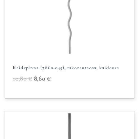
Kaidepinna (7860-045), takorautaosa, kaideosa
10,80
€
8,60
€