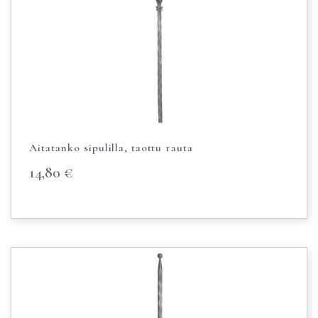
Aitatanko sipulilla, taottu rauta
14,80
€