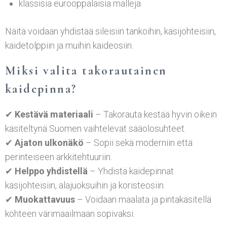
klassisia eurooppalaisia malleja
Näitä voidaan yhdistää sileisiin tankoihin, käsijohteisiin,
kaidetolppiin ja muihin kaideosiin.
Miksi valita takorautainen
kaidepinna?
✔
Kestävä materiaali
– Takorauta kestää hyvin oikein
käsiteltynä Suomen vaihtelevat sääolosuhteet.
✔
Ajaton ulkonäkö
– Sopii sekä moderniin että
perinteiseen arkkitehtuuriin.
✔
Helppo yhdistellä
– Yhdistä kaidepinnat
käsijohteisiin, alajuoksuihin ja koristeosiin.
✔
Muokattavuus
– Voidaan maalata ja pintakäsitellä
kohteen värimaailmaan sopivaksi.