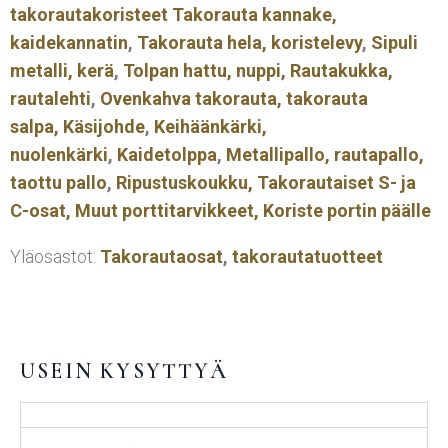
takorautakoristeet
Takorauta kannake,
kaidekannatin
,
Takorauta hela, koristelevy
,
Sipuli
metalli, kerä
,
Tolpan hattu, nuppi,
Rautakukka,
rautalehti
,
Ovenkahva takorauta, takorauta
salpa,
Käsijohde
,
Keihäänkärki,
nuolenkärki
,
Kaidetolppa
,
Metallipallo, rautapallo,
taottu pallo
,
Ripustuskoukku,
Takorautaiset S- ja
C-osat,
Muut porttitarvikkeet,
Koriste portin päälle
Yläosastot:
Takorautaosat
,
takorautatuotteet
USEIN KYSYTTYÄ