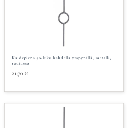
Kaidepiena 50-luku kahdella ympyrällä, metalli,
rautaosa
21,70
€