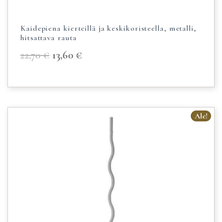
Kaidepiena kierteillä ja keskikoristeella, metalli,
hitsattava rauta
22,70
€
13,60
€
Ale!