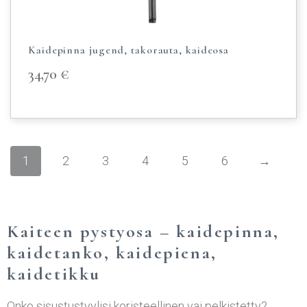
Kaidepinna jugend, takorauta, kaideosa
34,70
€
1
2
3
4
5
6
→
Kaiteen pystyosa – kaidepinna,
kaidetanko, kaidepiena,
kaidetikku
Onko sisustustyylisi koristeellinen vai pelkistetty?