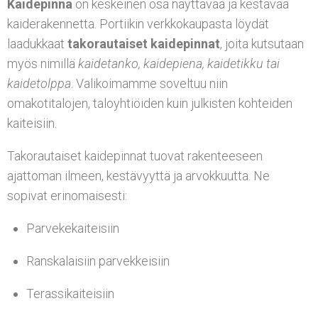
Kaidepinna
on keskeinen osa näyttävää ja kestävää
kaiderakennetta. Portiikin verkkokaupasta löydät
laadukkaat
takorautaiset kaidepinnat
, joita kutsutaan
myös nimillä
kaidetanko, kaidepiena,
kaidetikku tai
kaidetolppa
. Valikoimamme soveltuu niin
omakotitalojen, taloyhtiöiden kuin julkisten kohteiden
kaiteisiin.
Takorautaiset kaidepinnat tuovat rakenteeseen
ajattoman ilmeen, kestävyyttä ja arvokkuutta. Ne
sopivat erinomaisesti:
Parvekekaiteisiin
Ranskalaisiin parvekkeisiin
Terassikaiteisiin