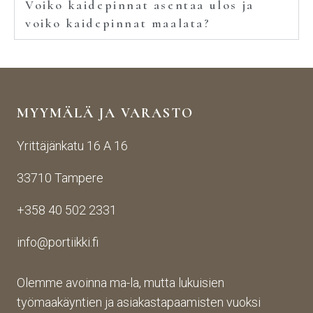
Voiko kaidepinnat asentaa ulos ja
voiko kaidepinnat maalata?
MYYMÄLÄ JA VARASTO
Yrittäjänkatu 16 A 16
33710 Tampere
+358 40 502 2331
info@portiikki.fi
Olemme avoinna ma-la, mutta lukuisien
työmaakäyntien ja asiakastapaamisten vuoksi