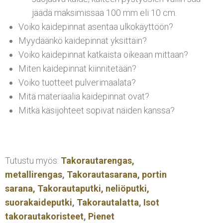
jäädä maksimissaa 100 mm eli 10 cm.
Voiko kaidepinnat asentaa ulkokäyttöön?
Myydäänkö kaidepinnat yksittäin?
Voiko kaidepinnat katkaista oikeaan mittaan?
Miten kaidepinnat kiinnitetään?
Voiko tuotteet pulverimaalata?
Mitä materiaalia kaidepinnat ovat?
Mitkä käsijohteet sopivat näiden kanssa?
Tutustu myös:
Takorautarengas,
metallirengas
,
Takorautasarana, portin
sarana,
Takorautaputki, neliöputki,
suorakaideputki
,
Takorautalatta
,
Isot
takorautakoristeet
,
Pienet