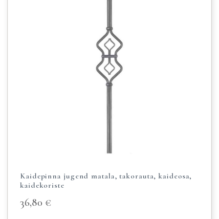
Kaidepinna jugend matala, takorauta, kaideosa,
kaidekoriste
36,80
€