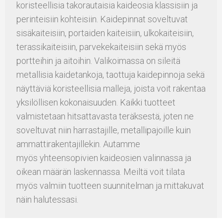
koristeellisia takorautaisia kaideosia klassisiin ja
perinteisiin kohteisiin. Kaidepinnat soveltuvat
sisäkaiteisiin, portaiden kaiteisiin, ulkokaiteisiin,
terassikaiteisiin, parvekekaiteisiin sekä myös
portteihin ja aitoihin. Valikoimassa on sileitä
metallisia kaidetankoja, taottuja kaidepinnoja sekä
näyttäviä koristeellisia malleja, joista voit rakentaa
yksilöllisen kokonaisuuden. Kaikki tuotteet
valmistetaan hitsattavasta teräksestä, joten ne
soveltuvat niin harrastajille, metallipajoille kuin
ammattirakentajillekin. Autamme
myös yhteensopivien kaideosien valinnassa ja
oikean määrän laskennassa. Meiltä voit tilata
myös valmiin tuotteen suunnitelman ja mittakuvat
näin halutessasi.