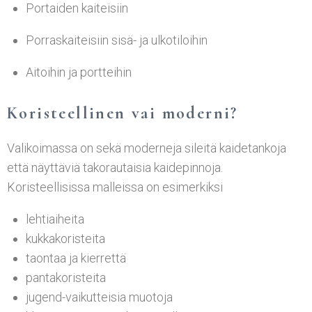
Portaiden kaiteisiin
Porraskaiteisiin sisä- ja ulkotiloihin
Aitoihin ja portteihin
Koristeellinen vai moderni?
Valikoimassa on sekä moderneja sileitä kaidetankoja
että näyttäviä takorautaisia kaidepinnoja.
Koristeellisissa malleissa on esimerkiksi
lehtiaiheita
kukkakoristeita
taontaa ja kierrettä
pantakoristeita
jugend-vaikutteisia muotoja