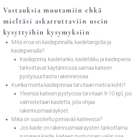
Vastauksia muutamiin ehkä
mieltäsi askarruttaviin usein
kysyttyihin kysymyksiin
Mitä eroa on kaidepinnalla, kaidetangolla ja
kaidepienalla?
Kaidepinna, kaidetanko, kaidetikku ja kaidepiena
tarkoittavat käytännössä samaa kaiteen
pystysuuntaista rakenneosaa.
Kuinka monta kaidepinnaa tarvitaan metriä kohti?
Yleensä kaiteen pystyosia tarvitaan 9-10 kpl, jos
valmistetaan kaidetta, jota ohjaa
rakennusmääräykset.
Mikä on suositeltu pinnaväli kaiteessa?
Jos kaide on rakennusmääräysten tarkoittama
suojaava kaide, kaiteen pystyosien väliin saa