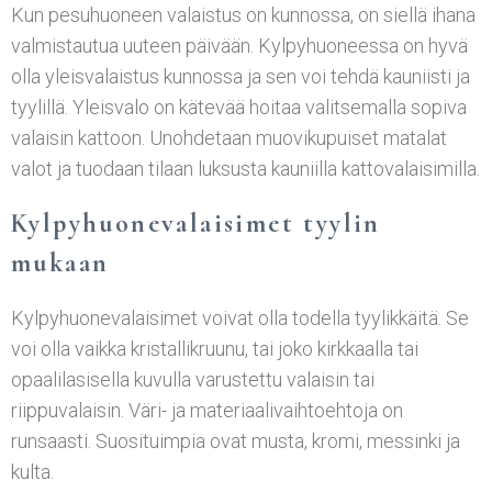
Kun pesuhuoneen valaistus on kunnossa, on siellä ihana
valmistautua uuteen päivään. Kylpyhuoneessa on hyvä
olla yleisvalaistus kunnossa ja sen voi tehdä kauniisti ja
tyylillä. Yleisvalo on kätevää hoitaa valitsemalla sopiva
valaisin kattoon. Unohdetaan muovikupuiset matalat
valot ja tuodaan tilaan luksusta kauniilla kattovalaisimilla.
Kylpyhuonevalaisimet tyylin
mukaan
Kylpyhuonevalaisimet voivat olla todella tyylikkäitä. Se
voi olla vaikka kristallikruunu, tai joko kirkkaalla tai
opaalilasisella kuvulla varustettu valaisin tai
riippuvalaisin. Väri- ja materiaalivaihtoehtoja on
runsaasti. Suosituimpia ovat musta, kromi, messinki ja
kulta.