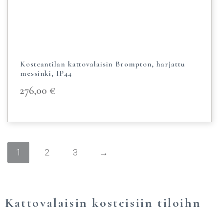
Kosteantilan kattovalaisin Brompton, harjattu
messinki, IP44
276,00
€
1
2
3
→
Kattovalaisin kosteisiin tiloihn