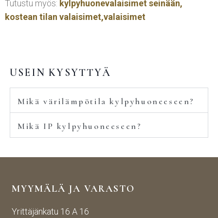
Tutustu myös:
kylpyhuonevalaisimet seinään,
kostean tilan valaisimet,
valaisimet
USEIN KYSYTTYÄ
Mikä värilämpötila kylpyhuoneeseen?
Mikä IP kylpyhuoneeseen?
MYYMÄLÄ JA VARASTO
Yrittäjänkatu 16 A 16