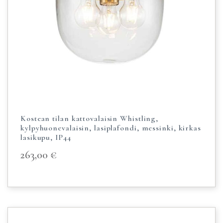
Kostean tilan kattovalaisin Whistling,
kylpyhuonevalaisin, lasiplafondi, messinki, kirkas
lasikupu, IP44
263,00
€