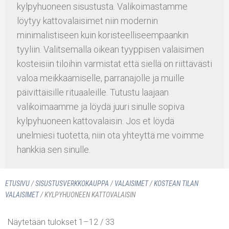
kylpyhuoneen sisustusta. Valikoimastamme
löytyy kattovalaisimet niin modernin
minimalistiseen kuin koristeelliseempaankin
tyyliin. Valitsemalla oikean tyyppisen valaisimen
kosteisiin tiloihin varmistat että siellä on riittävästi
valoa meikkaamiselle, parranajolle ja muille
päivittäisille rituaaleille. Tutustu laajaan
valikoimaamme ja löydä juuri sinulle sopiva
kylpyhuoneen kattovalaisin. Jos et löydä
unelmiesi tuotetta, niin ota yhteyttä me voimme
hankkia sen sinulle.
ETUSIVU
/
SISUSTUS­VERKKOKAUPPA
/
VALAISIMET
/
KOSTEAN TILAN
VALAISIMET
/ KYLPYHUONEEN KATTOVALAISIN
Näytetään tulokset 1–12 / 33