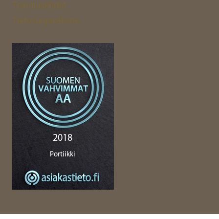
Toimitusehdot
Tietosuojaseloste