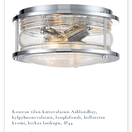
Kostean tilan kattovalaisin Ashlandbay,
kylpyhuonevalaisin, lasiplafondi, kiillotettu
kromi, kirkas lasikupu, IP44