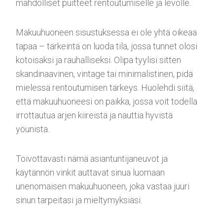
mahdolliset puitteet rentoutumiselle ja levolle.
Makuuhuoneen sisustuksessa ei ole yhtä oikeaa
tapaa – tärkeintä on luoda tila, jossa tunnet olosi
kotoisaksi ja rauhalliseksi. Olipa tyylisi sitten
skandinaavinen, vintage tai minimalistinen, pidä
mielessä rentoutumisen tärkeys. Huolehdi siitä,
että makuuhuoneesi on paikka, jossa voit todella
irrottautua arjen kiireistä ja nauttia hyvistä
yöunista.
Toivottavasti nämä asiantuntijaneuvot ja
käytännön vinkit auttavat sinua luomaan
unenomaisen makuuhuoneen, joka vastaa juuri
sinun tarpeitasi ja mieltymyksiäsi.