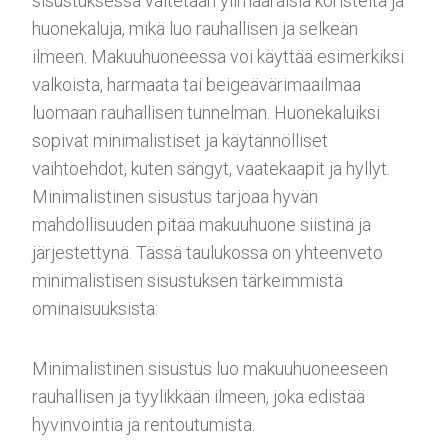
sisustuksessa vältetään ylimääräisiä koristeita ja
huonekaluja, mikä luo rauhallisen ja selkeän
ilmeen. Makuuhuoneessa voi käyttää esimerkiksi
valkoista, harmaata tai beigeävärimaailmaa
luomaan rauhallisen tunnelman. Huonekaluiksi
sopivat minimalistiset ja käytännölliset
vaihtoehdot, kuten sängyt, vaatekaapit ja hyllyt.
Minimalistinen sisustus tarjoaa hyvän
mahdollisuuden pitää makuuhuone siistinä ja
järjestettynä. Tässä taulukossa on yhteenveto
minimalistisen sisustuksen tärkeimmistä
ominaisuuksista:
Minimalistinen sisustus luo makuuhuoneeseen
rauhallisen ja tyylikkään ilmeen, joka edistää
hyvinvointia ja rentoutumista.