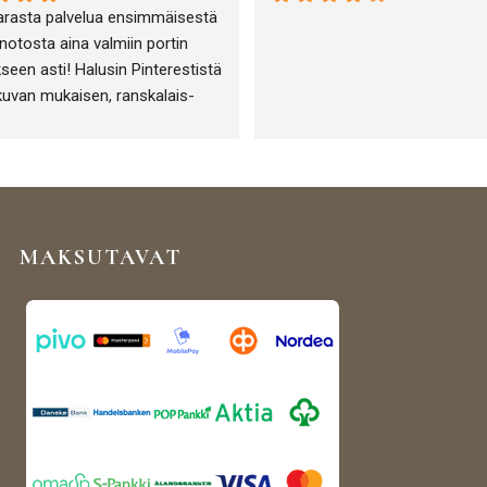
arasta palvelua ensimmäisestä 
otosta aina valmiin portin 
seen asti! Halusin Pinterestistä 
kuvan mukaisen, ranskalais-
-henkisen portin puutarha-alan 
eni ja sen toteuttamisessa 
tiin täydellisesti!
MAKSUTAVAT