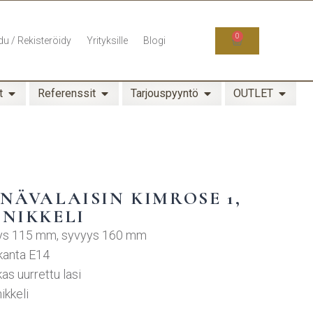
0
du / Rekisteröidy
Yrityksille
Blogi
t
Referenssit
Tarjouspyyntö
OUTLET
NÄVALAISIN KIMROSE 1,
 NIKKELI
eys 115 mm, syvyys 160 mm
kanta E14
kas uurrettu lasi
nikkeli