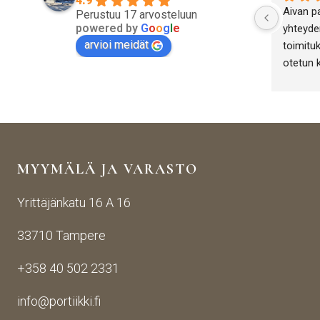
4.9
Aivan p
Perustuu 17 arvosteluun
powered by
G
o
o
g
l
e
yhteyden
arvioi meidät
toimituk
otetun 
antiikki
yritykse
onnistut
MYYMÄLÄ JA VARASTO
Yrittäjänkatu 16 A 16
33710 Tampere
+358 40 502 2331
info@portiikki.fi