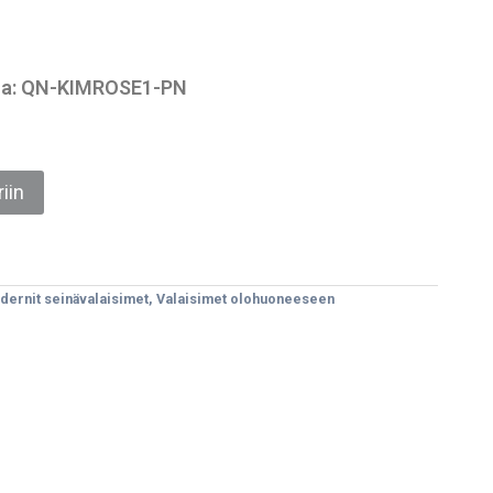
essa: QN-KIMROSE1-PN
iin
ernit seinävalaisimet
,
Valaisimet olohuoneeseen