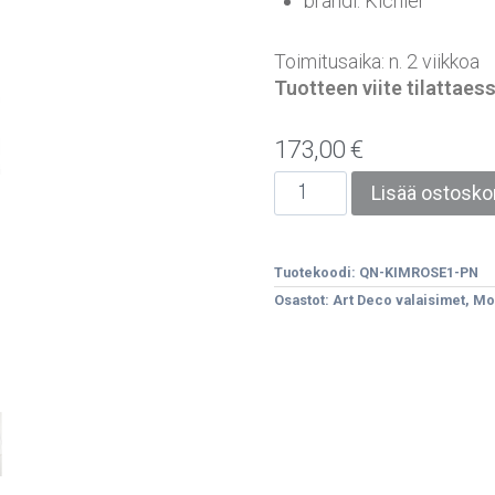
brändi: Kichler
Toimitusaika: n. 2 viikkoa
Tuotteen viite tilatta
173,00
€
Lisää ostoskor
Tuotekoodi:
QN-KIMROSE1-PN
Osastot:
Art Deco valaisimet
,
Mod