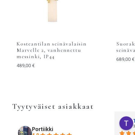
Kosteantilan seinävalaisin
Suorak
Marvelle 2, vanhennettu
seinäva
messinki, IP44
689,00
€
489,00
€
Tyytyväiset asiakkaat
3
Portiikki