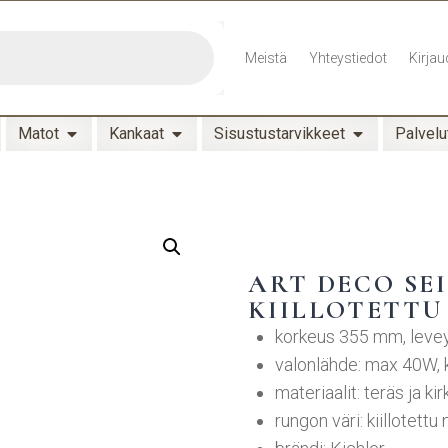
Meistä
Yhteystiedot
Kirjau
Matot
Kankaat
Sisustustarvikkeet
Palvelu
ART DECO SEI
KIILLOTETTU
korkeus 355 mm, lev
valonlähde: max 40W, 
materiaalit: teräs ja kir
rungon väri: kiillotettu 