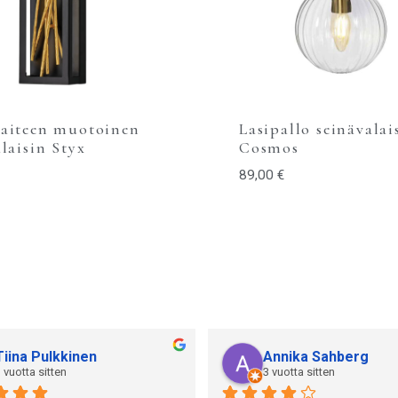
aiteen muotoinen
Lasipallo seinävalai
laisin Styx
Cosmos
89,00
€
Tiina Pulkkinen
Annika Sahberg
 vuotta sitten
3 vuotta sitten