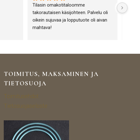
Tilasin omakotitaloomme 
Olen h
takorautaisen käsijohteen. Palvelu oli 
Portiik
oikein sujuvaa ja lopputuote oli aivan 
toimin
mahtava!
Tuotev
tuotte
lämpim
yrityk
tuotte
TOIMITUS, MAKSAMINEN JA
TIETOSUOJA
Toimitusehdot
Tietosuojaseloste