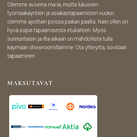
asti! 
lopp
etta
Olemme avoinna ma-la, mutta lukuisien
Halu
utuo
vaa 
työmaakäyntien ja asiakastapaamisten vuoksi
sin 
te oli 
ja 
olemme ajoittain poissa paikan päältä. Näin ollen on
Pint
aiva
täs
hyvä sopia tapaamisesta etukäteen. Myös
eres
n 
mälli
sunnuntaisin ja ilta-aikaan on mahdollista tulla
tistä 
mah
stä. 
käymään showroomillamme. Ota yhteyttä, sovitaan
otet
tava!
Tuot
un 
evali
tapaaminen.
kuva
koim
n 
a on 
muk
mon
MAKSUTAVAT
aise
ipuol
n, 
inen 
rans
ja 
kalai
tuott
s-
eet 
antii
ovat 
kki-
kork
henk
eala