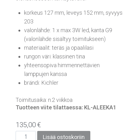
korkeus 127 mm, leveys 152 mm, syvyys
203
valonlähde: 1 x max 3W led, kanta G9
(valonlähde sisältyy toimitukseen)
materiaalit: teräs ja opaalilasi
rungon väri: klassinen tina
yhteensopiva himmennettävien
lamppujen kanssa
brändi: Kichler
Toimitusaika: n.2 viikkoa
Tuotteen viite tilattaessa: KL-ALEEKA1
135,00
€
Lisää ostoskoriin