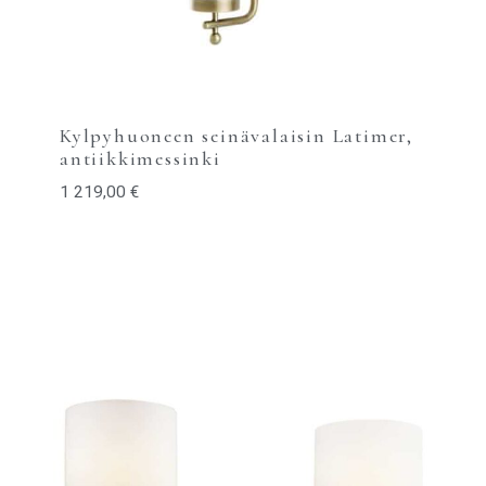
Kylpyhuoneen seinävalaisin Latimer,
antiikkimessinki
1 219,00
€