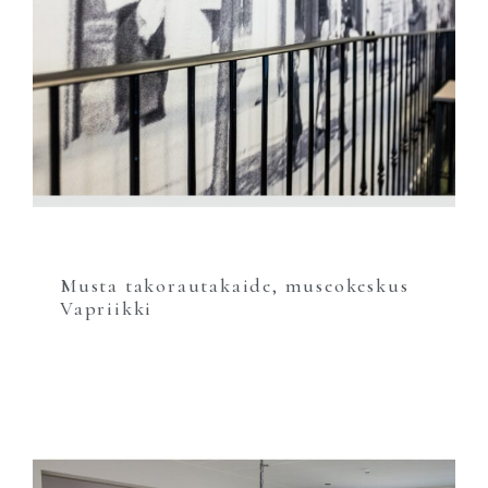
Musta takorautakaide, museokeskus
Vapriikki