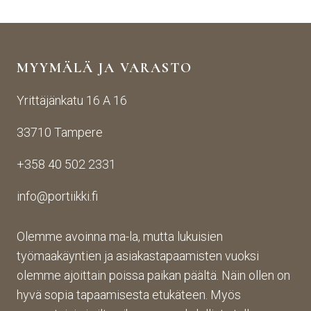
stä 
aise
i 
yhte
n 
Porti
yden
käsij
ikin 
MYYMÄLÄ JA VARASTO
otos
ohte
kans
ta 
en. 
sa 
Yrittäjänkatu 16 A 16
aina 
Palv
asioi
valm
elu 
ntiin. 
33710 Tampere
iin 
oli 
Yrity
porti
oikei
ksen 
+358 40 502 2331
n 
n 
toim
toim
suju
inta 
info@portiikki.fi
ituks
vaa 
on 
een 
ja 
luot
asti! 
lopp
etta
Olemme avoinna ma-la, mutta lukuisien
Halu
utuo
vaa 
työmaakäyntien ja asiakastapaamisten vuoksi
sin 
te oli 
ja 
olemme ajoittain poissa paikan päältä. Näin ollen on
Pint
aiva
täs
hyvä sopia tapaamisesta etukäteen. Myös
eres
n 
mälli