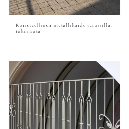
Koristeellinen metallikaide terassilla,
takorauta