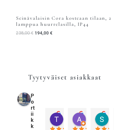
Seinävalaisin Cora kosteaan tilaan, 2
lamppua huurrelasilla, IP44
238,00
€
194,00
€
Tyytyväiset asiakkaat
P
o
rt
ii
Tiina Pulkkinen
Annika Sahberg
Sami Kall
k
3 vuotta sitten
3 vuotta sitten
3 vuotta sitt
k