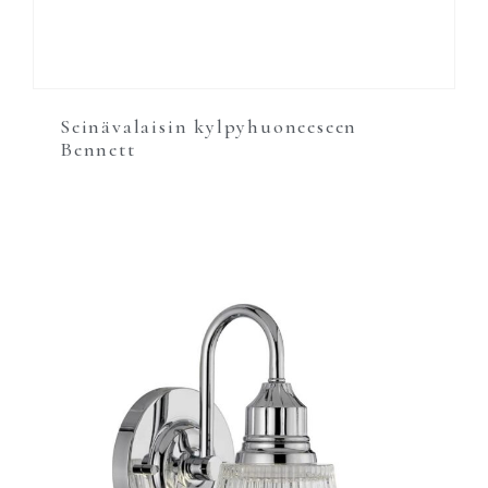
Seinävalaisin kylpyhuoneeseen
Bennett