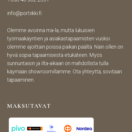
n 
n 
toim
toim
suju
inta 
info@portiikki.fi
ituks
vaa 
on 
een 
ja 
luot
asti! 
lopp
etta
Olemme avoinna ma-la, mutta lukuisien
Halu
utuo
vaa 
työmaakäyntien ja asiakastapaamisten vuoksi
sin 
te oli 
ja 
olemme ajoittain poissa paikan päältä. Näin ollen on
Pint
aiva
täs
hyvä sopia tapaamisesta etukäteen. Myös
eres
n 
mälli
sunnuntaisin ja ilta-aikaan on mahdollista tulla
tistä 
mah
stä. 
käymään showroomillamme. Ota yhteyttä, sovitaan
otet
tava!
Tuot
un 
evali
tapaaminen.
kuva
koim
n 
a on 
muk
mon
MAKSUTAVAT
aise
ipuol
n, 
inen 
rans
ja 
kalai
tuott