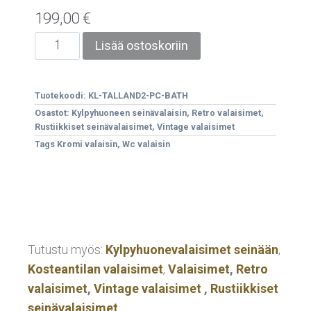
199,00
€
Lisää ostoskoriin
Tuotekoodi:
KL-TALLAND2-PC-BATH
Osastot:
Kylpyhuoneen seinävalaisin
,
Retro valaisimet
,
Rustiikkiset seinävalaisimet
,
Vintage valaisimet
Tags
Kromi valaisin
,
Wc valaisin
Tutustu myös:
Kylpyhuonevalaisimet seinään
,
Kosteantilan valaisimet
,
Valaisimet
,
Retro
valaisimet
,
Vintage valaisimet
,
Rustiikkiset
seinävalaisimet