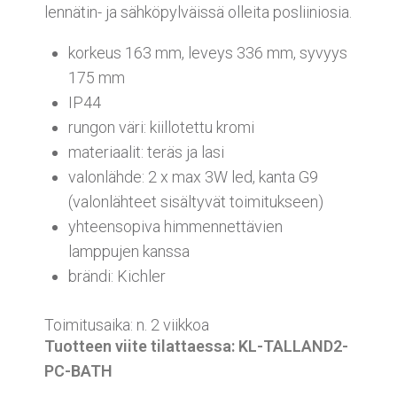
lennätin- ja sähköpylväissä olleita posliiniosia.
korkeus 163 mm, leveys 336 mm, syvyys
175 mm
IP44
rungon väri: kiillotettu kromi
materiaalit: teräs ja lasi
valonlähde: 2 x max 3W led, kanta G9
(valonlähteet sisältyvät toimitukseen)
yhteensopiva himmennettävien
lamppujen kanssa
brändi: Kichler
Toimitusaika: n. 2 viikkoa
Tuotteen viite tilattaessa: KL-TALLAND2-
PC-BATH