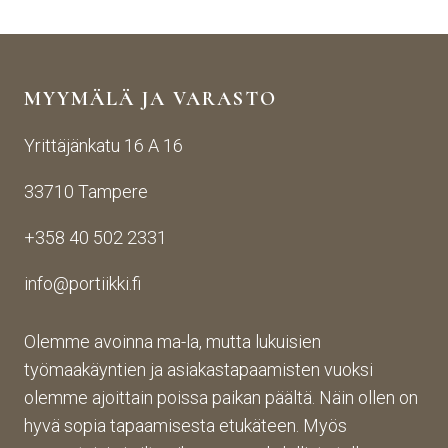
äise
raut
seen
stä 
aise
i 
yhte
n 
Porti
yden
käsij
ikin 
MYYMÄLÄ JA VARASTO
otos
ohte
kans
ta 
en. 
sa 
Yrittäjänkatu 16 A 16
aina 
Palv
asioi
valm
elu 
ntiin. 
33710 Tampere
iin 
oli 
Yrity
porti
oikei
ksen 
+358 40 502 2331
n 
n 
toim
toim
suju
inta 
info@portiikki.fi
ituks
vaa 
on 
een 
ja 
luot
asti! 
lopp
etta
Olemme avoinna ma-la, mutta lukuisien
Halu
utuo
vaa 
työmaakäyntien ja asiakastapaamisten vuoksi
sin 
te oli 
ja 
olemme ajoittain poissa paikan päältä. Näin ollen on
Pint
aiva
täs
hyvä sopia tapaamisesta etukäteen. Myös
eres
n 
mälli