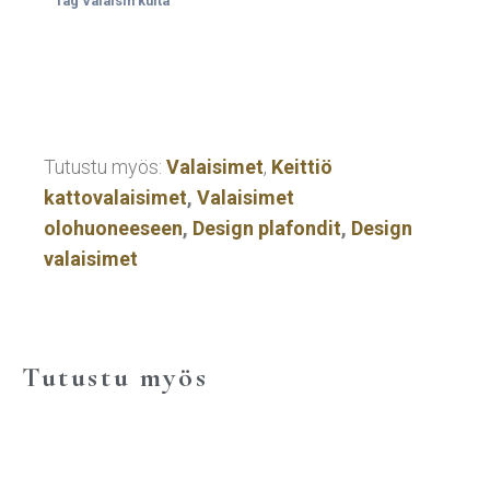
Tag
Valaisin kulta
Tutustu myös:
Valaisimet
,
Keittiö
kattovalaisimet
,
Valaisimet
olohuoneeseen
,
Design plafondit
,
Design
valaisimet
Tutustu myös