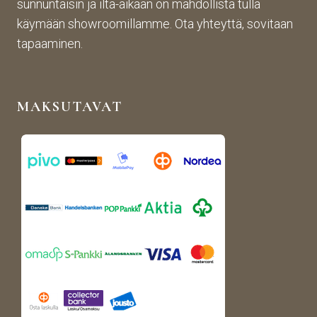
sunnuntaisin ja ilta-aikaan on mahdollista tulla
tistä 
mah
stä. 
käymään showroomillamme. Ota yhteyttä, sovitaan
otet
tava!
Tuot
un 
evali
tapaaminen.
kuva
koim
n 
a on 
muk
mon
MAKSUTAVAT
aise
ipuol
n, 
inen 
rans
ja 
kalai
tuott
s-
eet 
antii
ovat 
kki-
kork
henk
eala
isen 
atuis
porti
ia. 
n 
Voin 
puut
lämp
arha
imäs