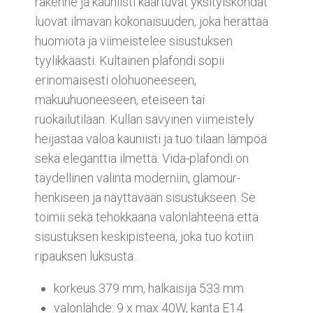
rakenne ja kauniisti kaartuvat yksityiskohdat
luovat ilmavan kokonaisuuden, joka herättää
huomiota ja viimeistelee sisustuksen
tyylikkäästi. Kultainen plafondi sopii
erinomaisesti olohuoneeseen,
makuuhuoneeseen, eteiseen tai
ruokailutilaan. Kullan sävyinen viimeistely
heijastaa valoa kauniisti ja tuo tilaan lämpöä
sekä eleganttia ilmettä. Vida-plafondi on
täydellinen valinta moderniin, glamour-
henkiseen ja näyttävään sisustukseen. Se
toimii sekä tehokkaana valonlähteenä että
sisustuksen keskipisteenä, joka tuo kotiin
ripauksen luksusta.
korkeus 379 mm, halkaisija 533 mm
valonlähde: 9 x max 40W, kanta E14