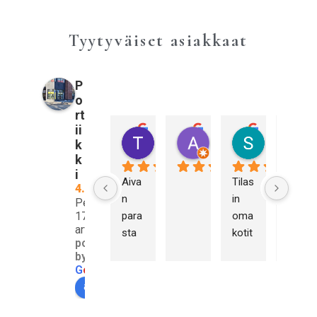
Tyytyväiset asiakkaat
P
o
rt
ii
Tiina Pulkkinen
Annika Sahberg
Sami Kall
k
3 vuotta sitten
3 vuotta sitten
3 vuotta sitt
k
i
Aiva
Tilas
Olen 
4.9
n 
in 
hyvi
Perustuu
17
para
oma
n 
arvosteluun
sta 
kotit
tyyty
powered
palv
aloo
väin
by
elua 
mm
en 
G
o
o
g
l
e
ensi
e 
koke
arvioi meidät
mm
tako
muk