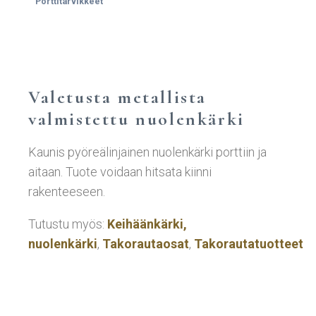
Porttitarvikkeet
Valetusta metallista
valmistettu nuolenkärki
Kaunis pyöreälinjainen nuolenkärki porttiin ja
aitaan. Tuote voidaan hitsata kiinni
rakenteeseen.
Tutustu myös:
Keihäänkärki,
nuolenkärki
,
Takorautaosat
,
Takorautatuotteet