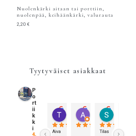
Nuolenkärki aitaan tai porttiin,
nuolenpää, keihäänkärki, valurauta
2,20
€
Tyytyväiset asiakkaat
P
o
rt
ii
Tiina Pulkkinen
Annika Sahberg
Sami Kall
k
3 vuotta sitten
3 vuotta sitten
3 vuotta sitt
k
i
Aiva
Tilas
Olen 
4.9