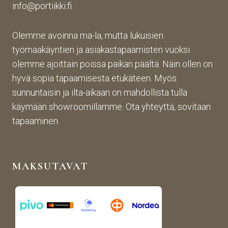
info@portiikki.fi
ituks
vaa 
on 
een 
ja 
luot
asti! 
lopp
etta
Olemme avoinna ma-la, mutta lukuisien
Halu
utuo
vaa 
työmaakäyntien ja asiakastapaamisten vuoksi
sin 
te oli 
ja 
olemme ajoittain poissa paikan päältä. Näin ollen on
Pint
aiva
täs
hyvä sopia tapaamisesta etukäteen. Myös
eres
n 
mälli
sunnuntaisin ja ilta-aikaan on mahdollista tulla
tistä 
mah
stä. 
käymään showroomillamme. Ota yhteyttä, sovitaan
otet
tava!
Tuot
un 
evali
tapaaminen.
kuva
koim
n 
a on 
muk
mon
MAKSUTAVAT
aise
ipuol
n, 
inen 
rans
ja 
kalai
tuott
s-
eet 