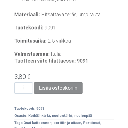
Materiaali:
Hitsattava teräs, umpirauta
Tuotekoodi:
9091
Toimitusaika:
2-5 viikkoa
Valmistusmaa:
Italia
Tuotteen viite tilattaessa: 9091
3,80
€
Lisää ostoskoriin
Tuotekoodi:
9091
Osasto:
Keihäänkärki, nuolenkärki, nuolenpää
Tags
Osat kaiteeseen
,
porttiin ja aitaan
,
Porttiosat
,