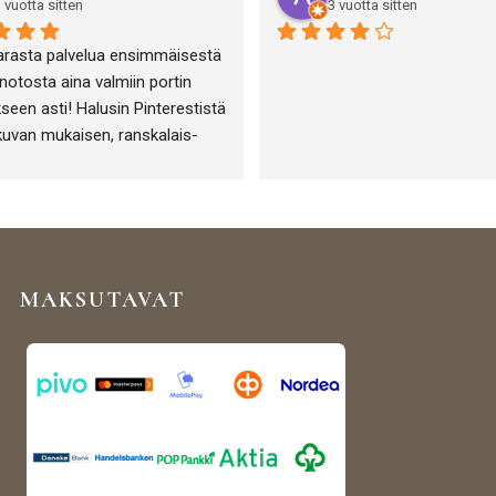
 vuotta sitten
3 vuotta sitten
arasta palvelua ensimmäisestä 
otosta aina valmiin portin 
seen asti! Halusin Pinterestistä 
kuvan mukaisen, ranskalais-
-henkisen portin puutarha-alan 
eni ja sen toteuttamisessa 
tiin täydellisesti!
MAKSUTAVAT