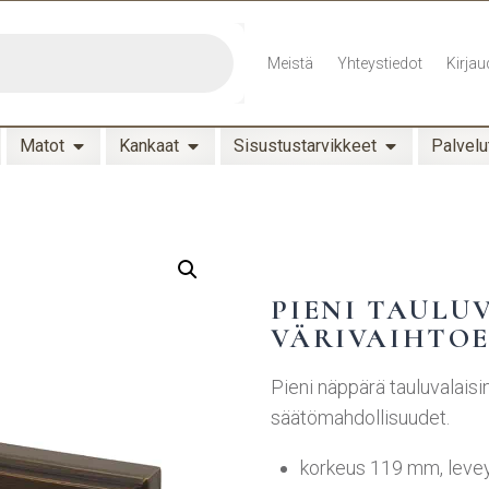
Meistä
Yhteystiedot
Kirjau
Matot
Kankaat
Sisustustarvikkeet
Palvelu
PIENI TAULU
VÄRIVAIHTO
Pieni näppärä tauluvalaisi
säätömahdollisuudet.
korkeus 119 mm, lev