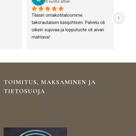
3 vuotta sitten
Tilasin omakotitaloomme 
Olen h
takorautaisen käsijohteen. Palvelu oli 
Portiik
oikein sujuvaa ja lopputuote oli aivan 
toimin
mahtava!
Tuotev
tuotte
lämpim
yrityk
tuotte
TOIMITUS, MAKSAMINEN JA
TIETOSUOJA
Toimitusehdot
Tietosuojaseloste