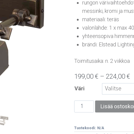
rungon värivaihtoehdot
messinki, kromi ja mus
materiaali: teräs
valonlähde: 1 x max 4
yhteensopiva himmenn
brändi: Elstead Lightin
Toimitusaika: n. 2 viikkoa
199,00
€
–
224,00
€
Väri
Lisää ostoskor
Tuotekoodi:
N/A