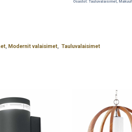
Osastot:
Tauluvalaisimet
,
Makuuh
met
,
Modernit valaisimet
,
Tauluvalaisimet