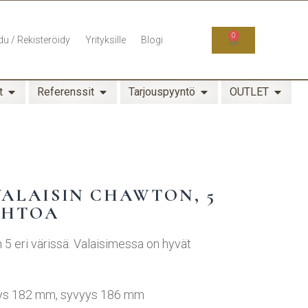
0
du / Rekisteröidy
Yrityksille
Blogi
t
Referenssit
Tarjouspyyntö
OUTLET
VALAISIN CHAWTON, 5
EHTOA
n 5 eri värissä. Valaisimessa on hyvät
eys 182 mm, syvyys 186 mm