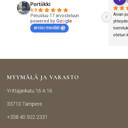
3
Portiikki
4.9
Aivan p
Perustuu 17 arvosteluun
powered by
G
o
o
g
l
e
yhteyden
arvioi meidät
toimituk
otetun 
antiikki
yritykse
onnistut
MYYMÄLÄ JA VARASTO
Yrittäjänkatu 16 A 16
33710 Tampere
+358 40 502 2331