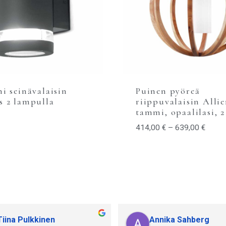
i seinävalaisin
Puinen pyöreä
 2 lampulla
riippuvalaisin Allie
tammi, opaalilasi, 
414,00
€
–
639,00
€
Tiina Pulkkinen
Annika Sahberg