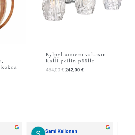
Kylpyhuoneen valaisin
r,
Kalli peilin päälle
2 kokoa
484,00
€
242,00
€
Sami Kallonen