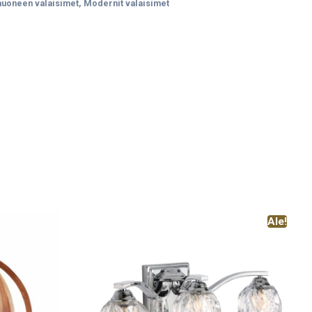
uoneen valaisimet
,
Modernit valaisimet
Ale!