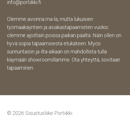
info@portiikki.fi
Olemme avoinna ma-la, mutta lukuisien
työmaakäyntien ja asiakastapaamisten vuoksi
olemme ajoittain poissa paikan päältä. Näin ollen on
hyvä sopia tapaamisesta etukäteen. Myös
sunnuntaisin ja ilta-aikaan on mahdollista tulla
käymään showroomillamme. Ota yhteyttä, sovitaan
tapaaminen.
© 2026 Sisustusliike Portiikki