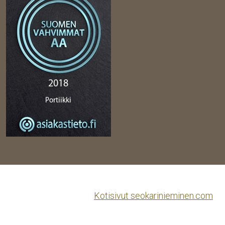
Kotisivut seokarinieminen.com