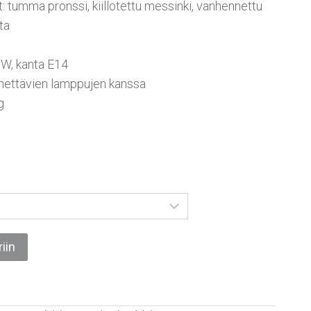
: tumma pronssi, kiillotettu messinki, vanhennettu
ta
0W, kanta E14
ettävien lamppujen kanssa
g
iin