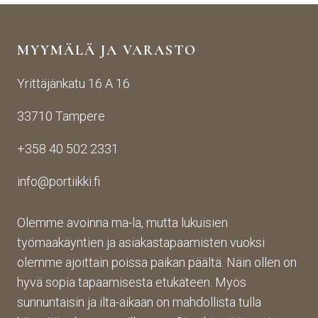
yhte
n 
Porti
yden
käsij
ikin 
MYYMÄLÄ JA VARASTO
otos
ohte
kans
ta 
en. 
sa 
Yrittäjänkatu 16 A 16
aina 
Palv
asioi
valm
elu 
ntiin. 
33710 Tampere
iin 
oli 
Yrity
porti
oikei
ksen 
+358 40 502 2331
n 
n 
toim
toim
suju
inta 
info@portiikki.fi
ituks
vaa 
on 
een 
ja 
luot
asti! 
lopp
etta
Olemme avoinna ma-la, mutta lukuisien
Halu
utuo
vaa 
työmaakäyntien ja asiakastapaamisten vuoksi
sin 
te oli 
ja 
olemme ajoittain poissa paikan päältä. Näin ollen on
Pint
aiva
täs
hyvä sopia tapaamisesta etukäteen. Myös
eres
n 
mälli
sunnuntaisin ja ilta-aikaan on mahdollista tulla
tistä 
mah
stä. 