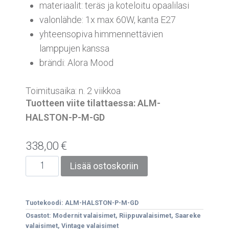
materiaalit: teräs ja koteloitu opaalilasi
valonlähde: 1x max 60W, kanta E27
yhteensopiva himmennettävien
lamppujen kanssa
brändi: Alora Mood
Toimitusaika: n. 2 viikkoa
Tuotteen viite tilattaessa: ALM-
HALSTON-P-M-GD
338,00
€
Lisää ostoskoriin
Tuotekoodi:
ALM-HALSTON-P-M-GD
Osastot:
Modernit valaisimet
,
Riippuvalaisimet
,
Saareke
valaisimet
,
Vintage valaisimet