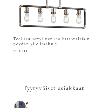
Teollisuustyylinen iso kattovalaisin
pöydän ylle Imahn 5
299,00
€
Tyytyväiset asiakkaat
P