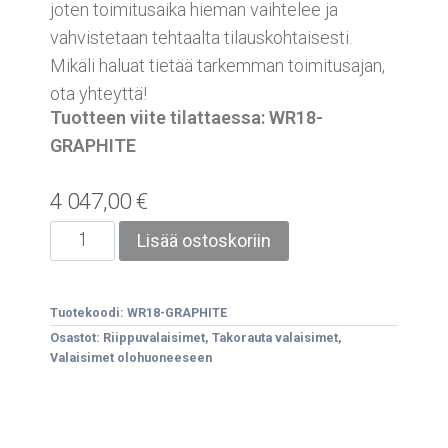
joten toimitusaika hieman vaihtelee ja
vahvistetaan tehtaalta tilauskohtaisesti.
Mikäli haluat tietää tarkemman toimitusajan,
ota yhteyttä!
Tuotteen viite tilattaessa: WR18-
GRAPHITE
4 047,00
€
Lisää ostoskoriin
Tuotekoodi:
WR18-GRAPHITE
Osastot:
Riippuvalaisimet
,
Takorauta valaisimet
,
Valaisimet olohuoneeseen