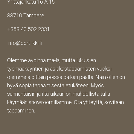
Yrittäjänkatu 16 A 16
aina 
Palv
asioi
valm
elu 
ntiin. 
33710 Tampere
iin 
oli 
Yrity
porti
oikei
ksen 
+358 40 502 2331
n 
n 
toim
toim
suju
inta 
info@portiikki.fi
ituks
vaa 
on 
een 
ja 
luot
asti! 
lopp
etta
Olemme avoinna ma-la, mutta lukuisien
Halu
utuo
vaa 
työmaakäyntien ja asiakastapaamisten vuoksi
sin 
te oli 
ja 
olemme ajoittain poissa paikan päältä. Näin ollen on
Pint
aiva
täs
hyvä sopia tapaamisesta etukäteen. Myös
eres
n 
mälli
sunnuntaisin ja ilta-aikaan on mahdollista tulla
tistä 
mah
stä. 
käymään showroomillamme. Ota yhteyttä, sovitaan
otet
tava!
Tuot
un 
evali
tapaaminen.
kuva
koim
n 
a on 
muk
mon