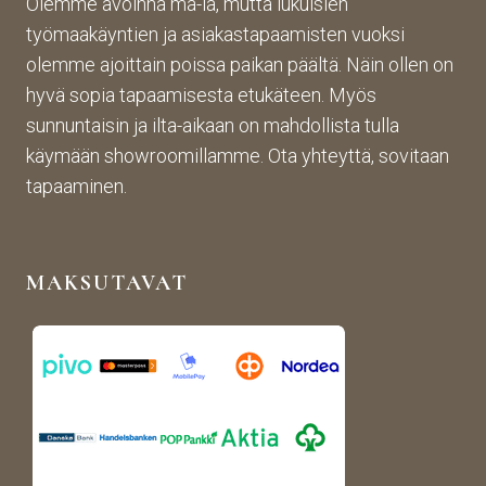
Olemme avoinna ma-la, mutta lukuisien
Halu
utuo
vaa 
työmaakäyntien ja asiakastapaamisten vuoksi
sin 
te oli 
ja 
olemme ajoittain poissa paikan päältä. Näin ollen on
Pint
aiva
täs
hyvä sopia tapaamisesta etukäteen. Myös
eres
n 
mälli
sunnuntaisin ja ilta-aikaan on mahdollista tulla
tistä 
mah
stä. 
käymään showroomillamme. Ota yhteyttä, sovitaan
otet
tava!
Tuot
un 
evali
tapaaminen.
kuva
koim
n 
a on 
muk
mon
MAKSUTAVAT
aise
ipuol
n, 
inen 
rans
ja 
kalai
tuott
s-
eet 
antii
ovat 
kki-
kork
henk
eala