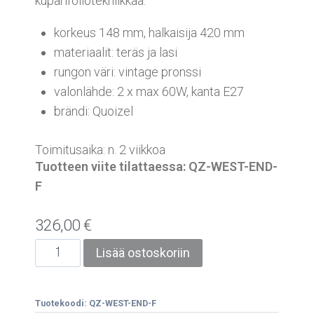
kuparifoliotekniikkaa.
korkeus 148 mm, halkaisija 420 mm
materiaalit: teräs ja lasi
rungon väri: vintage pronssi
valonlähde: 2 x max 60W, kanta E27
brändi: Quoizel
Toimitusaika: n. 2 viikkoa
Tuotteen viite tilattaessa: QZ-WEST-END-
F
326,00
€
Lisää ostoskoriin
Tuotekoodi:
QZ-WEST-END-F