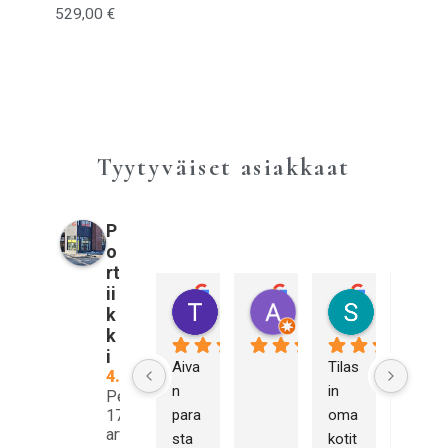
529,00
€
Tyytyväiset asiakkaat
P
o
rt
ii
Tiina Pulkkinen
Annika Sahberg
Sami Kall
k
3 vuotta sitten
3 vuotta sitten
3 vuotta sitt
k
i
Aiva
Tilas
Olen 
4.9
n 
in 
hyvi
Perustuu
17
para
oma
n 
arvosteluun
sta 
kotit
tyyty