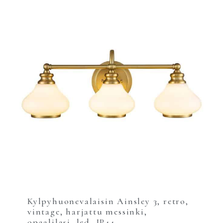
Kylpyhuonevalaisin Ainsley 3, retro,
vintage, harjattu messinki,
opaalilasi, led, IP44