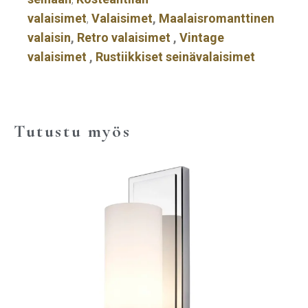
valaisimet
,
Valaisimet
,
Maalaisromanttinen
valaisin
,
Retro valaisimet
,
Vintage
valaisimet
,
Rustiikkiset seinävalaisimet
Tutustu myös