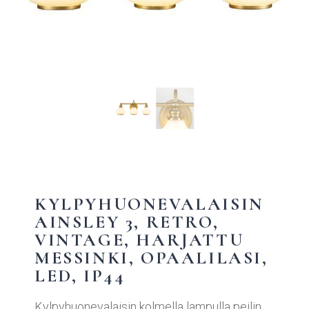
KYLPYHUONEVALAISIN
AINSLEY 3, RETRO,
VINTAGE, HARJATTU
MESSINKI, OPAALILASI,
LED, IP44
Kylpyhuonevalaisin kolmella lampulla peilin