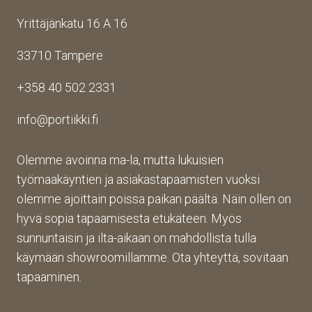
ta 
en. 
sa 
Yrittäjänkatu 16 A 16
aina 
Palv
asioi
valm
elu 
ntiin. 
33710 Tampere
iin 
oli 
Yrity
porti
oikei
ksen 
+358 40 502 2331
n 
n 
toim
toim
suju
inta 
info@portiikki.fi
ituks
vaa 
on 
een 
ja 
luot
asti! 
lopp
etta
Olemme avoinna ma-la, mutta lukuisien
Halu
utuo
vaa 
työmaakäyntien ja asiakastapaamisten vuoksi
sin 
te oli 
ja 
olemme ajoittain poissa paikan päältä. Näin ollen on
Pint
aiva
täs
hyvä sopia tapaamisesta etukäteen. Myös
eres
n 
mälli
sunnuntaisin ja ilta-aikaan on mahdollista tulla
tistä 
mah
stä. 
käymään showroomillamme. Ota yhteyttä, sovitaan
otet
tava!
Tuot
un 
evali
tapaaminen.
kuva
koim
n 
a on 