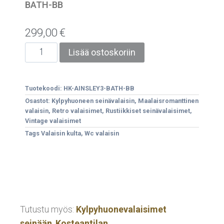
BATH-BB
299,00
€
Lisää ostoskoriin
Tuotekoodi:
HK-AINSLEY3-BATH-BB
Osastot:
Kylpyhuoneen seinävalaisin
,
Maalaisromanttinen
valaisin
,
Retro valaisimet
,
Rustiikkiset seinävalaisimet
,
Vintage valaisimet
Tags
Valaisin kulta
,
Wc valaisin
Tutustu myös:
Kylpyhuonevalaisimet
seinään
,
Kosteantilan