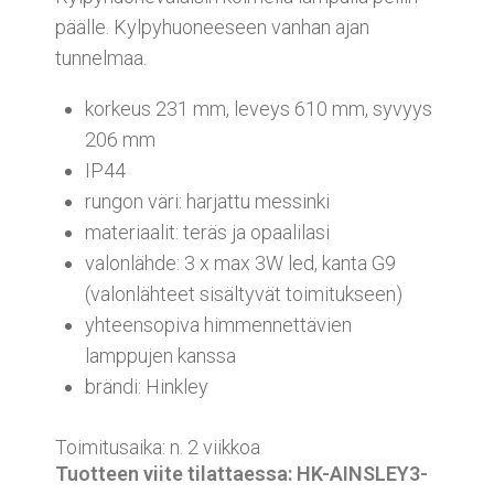
päälle. Kylpyhuoneeseen vanhan ajan
tunnelmaa.
korkeus 231 mm, leveys 610 mm, syvyys
206 mm
IP44
rungon väri: harjattu messinki
materiaalit: teräs ja opaalilasi
valonlähde: 3 x max 3W led, kanta G9
(valonlähteet sisältyvät toimitukseen)
yhteensopiva himmennettävien
lamppujen kanssa
brändi: Hinkley
Toimitusaika: n. 2 viikkoa
Tuotteen viite tilattaessa: HK-AINSLEY3-