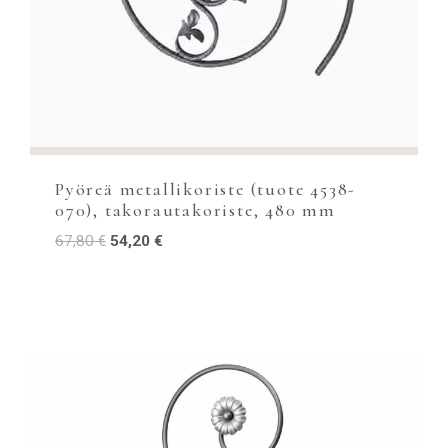
Pyöreä metallikoriste (tuote 4538-
070), takorautakoriste, 480 mm
67,80
€
54,20
€