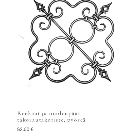
Renkaat ja nuolenpäät
takorautakoriste, pyöreä
82,60
€