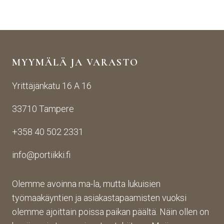
mm
tako
muk
äise
raut
seen
stä 
aise
i 
yhte
n 
Porti
yden
käsij
ikin 
MYYMÄLÄ JA VARASTO
otos
ohte
kans
ta 
en. 
sa 
Yrittäjänkatu 16 A 16
aina 
Palv
asioi
valm
elu 
ntiin. 
33710 Tampere
iin 
oli 
Yrity
porti
oikei
ksen 
+358 40 502 2331
n 
n 
toim
toim
suju
inta 
info@portiikki.fi
ituks
vaa 
on 
een 
ja 
luot
asti! 
lopp
etta
Olemme avoinna ma-la, mutta lukuisien
Halu
utuo
vaa 
työmaakäyntien ja asiakastapaamisten vuoksi
sin 
te oli 
ja 
olemme ajoittain poissa paikan päältä. Näin ollen on
Pint
aiva
täs