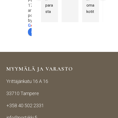
Perustuu
17
para
oma
n 
arvosteluun
sta 
kotit
tyyty
powered
palv
aloo
väin
by
elua 
mm
en 
G
o
o
g
l
e
ensi
e 
koke
arvioi meidät
mm
tako
muk
äise
raut
seen
stä 
aise
i 
yhte
n 
Porti
yden
käsij
ikin 
MYYMÄLÄ JA VARASTO
otos
ohte
kans
ta 
en. 
sa 
Yrittäjänkatu 16 A 16
aina 
Palv
asioi
valm
elu 
ntiin. 
33710 Tampere
iin 
oli 
Yrity
porti
oikei
ksen 
+358 40 502 2331
n 
n 
toim
toim
suju
inta 
info@portiikki.fi