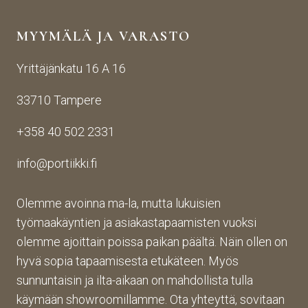
yhte
n 
Porti
yden
käsij
ikin 
MYYMÄLÄ JA VARASTO
otos
ohte
kans
ta 
en. 
sa 
Yrittäjänkatu 16 A 16
aina 
Palv
asioi
valm
elu 
ntiin. 
33710 Tampere
iin 
oli 
Yrity
porti
oikei
ksen 
+358 40 502 2331
n 
n 
toim
toim
suju
inta 
info@portiikki.fi
ituks
vaa 
on 
een 
ja 
luot
asti! 
lopp
etta
Olemme avoinna ma-la, mutta lukuisien
Halu
utuo
vaa 
työmaakäyntien ja asiakastapaamisten vuoksi
sin 
te oli 
ja 
olemme ajoittain poissa paikan päältä. Näin ollen on
Pint
aiva
täs
hyvä sopia tapaamisesta etukäteen. Myös
eres
n 
mälli
sunnuntaisin ja ilta-aikaan on mahdollista tulla
tistä 
mah
stä. 
käymään showroomillamme. Ota yhteyttä, sovitaan
otet
tava!
Tuot