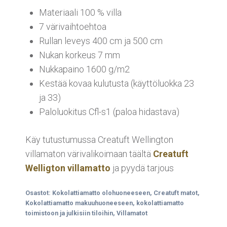
Materiaali 100 % villa
7 värivaihtoehtoa
Rullan leveys 400 cm ja 500 cm
Nukan korkeus 7 mm
Nukkapaino 1600 g/m2
Kestää kovaa kulutusta (käyttöluokka 23
ja 33)
Paloluokitus Cfl-s1 (paloa hidastava)
Käy tutustumussa Creatuft Wellington
villamaton värivalikoimaan täältä
Creatuft
Welligton villamatto
ja pyydä tarjous
Osastot:
Kokolattiamatto olohuoneeseen
,
Creatuft matot
,
Kokolattiamatto makuuhuoneeseen
,
kokolattiamatto
toimistoon ja julkisiin tiloihin
,
Villamatot