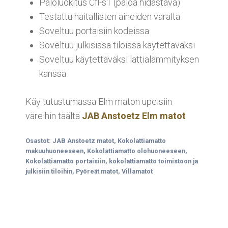
Paloluokitus Cfl-s1 (paloa hidastava)
Testattu haitallisten aineiden varalta
Soveltuu portaisiin kodeissa
Soveltuu julkisissa tiloissa käytettäväksi
Soveltuu käytettäväksi lattialämmityksen
kanssa
Käy tutustumassa Elm maton upeisiin
väreihin täältä
JAB Anstoetz Elm matot
Osastot:
JAB Anstoetz matot
,
Kokolattiamatto
makuuhuoneeseen
,
Kokolattiamatto olohuoneeseen
,
Kokolattiamatto portaisiin
,
kokolattiamatto toimistoon ja
julkisiin tiloihin
,
Pyöreät matot
,
Villamatot