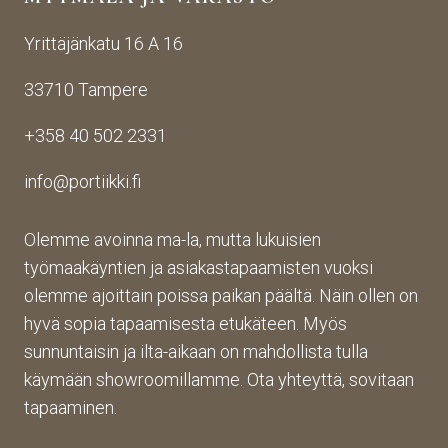
ta 
en. 
sa 
Yrittäjänkatu 16 A 16
aina 
Palv
asioi
valm
elu 
ntiin. 
33710 Tampere
iin 
oli 
Yrity
porti
oikei
ksen 
+358 40 502 2331
n 
n 
toim
toim
suju
inta 
info@portiikki.fi
ituks
vaa 
on 
een 
ja 
luot
asti! 
lopp
etta
Olemme avoinna ma-la, mutta lukuisien
Halu
utuo
vaa 
työmaakäyntien ja asiakastapaamisten vuoksi
sin 
te oli 
ja 
olemme ajoittain poissa paikan päältä. Näin ollen on
Pint
aiva
täs
hyvä sopia tapaamisesta etukäteen. Myös
eres
n 
mälli
sunnuntaisin ja ilta-aikaan on mahdollista tulla
tistä 
mah
stä. 
käymään showroomillamme. Ota yhteyttä, sovitaan
otet
tava!
Tuot
un 
evali
tapaaminen.
kuva
koim