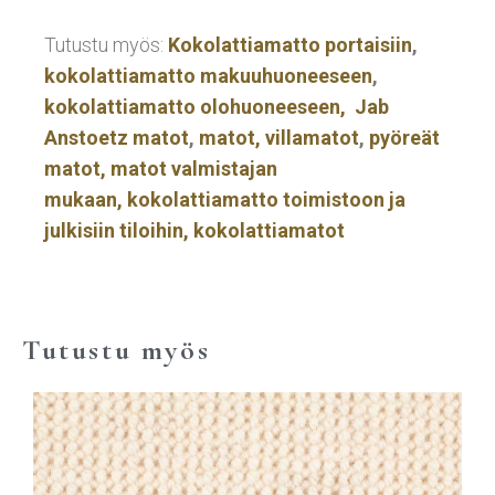
Tutustu myös:
Kokolattiamatto portaisiin
,
kokolattiamatto makuuhuoneeseen
,
kokolattiamatto olohuoneeseen,
Jab
Anstoetz matot
,
matot,
villamatot
,
pyöreät
matot,
matot valmistajan
mukaan,
kokolattiamatto toimistoon ja
julkisiin tiloihin,
kokolattiamatot
Tutustu myös