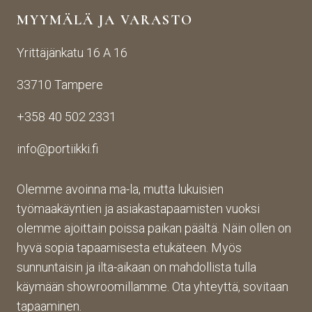
yden
käsij
ikin 
MYYMÄLÄ JA VARASTO
otos
ohte
kans
ta 
en. 
sa 
Yrittäjänkatu 16 A 16
aina 
Palv
asioi
valm
elu 
ntiin. 
33710 Tampere
iin 
oli 
Yrity
porti
oikei
ksen 
+358 40 502 2331
n 
n 
toim
toim
suju
inta 
info@portiikki.fi
ituks
vaa 
on 
een 
ja 
luot
asti! 
lopp
etta
Olemme avoinna ma-la, mutta lukuisien
Halu
utuo
vaa 
työmaakäyntien ja asiakastapaamisten vuoksi
sin 
te oli 
ja 
olemme ajoittain poissa paikan päältä. Näin ollen on
Pint
aiva
täs
hyvä sopia tapaamisesta etukäteen. Myös
eres
n 
mälli
sunnuntaisin ja ilta-aikaan on mahdollista tulla
tistä 
mah
stä. 
käymään showroomillamme. Ota yhteyttä, sovitaan
otet
tava!
Tuot
un 
evali
tapaaminen.