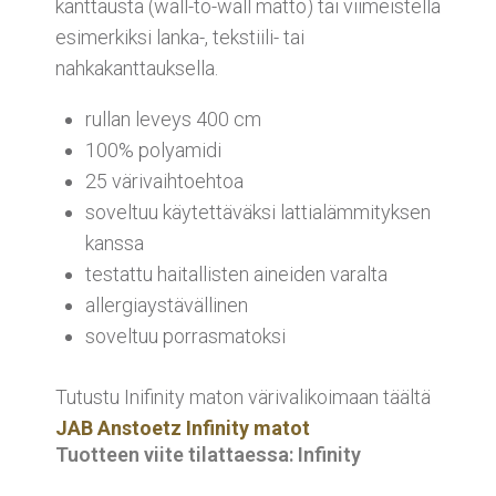
kanttausta (wall-to-wall matto) tai viimeistellä
esimerkiksi lanka-, tekstiili- tai
nahkakanttauksella.
rullan leveys 400 cm
100% polyamidi
25 värivaihtoehtoa
soveltuu käytettäväksi lattialämmityksen
kanssa
testattu haitallisten aineiden varalta
allergiaystävällinen
soveltuu porrasmatoksi
Tutustu Inifinity maton värivalikoimaan täältä
JAB Anstoetz Infinity matot
Tuotteen viite tilattaessa: Infinity