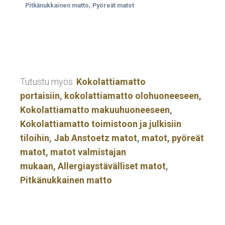
Pitkänukkainen matto
,
Pyöreät matot
Tutustu myös:
Kokolattiamatto
portaisiin
,
kokolattiamatto olohuoneeseen,
Kokolattiamatto makuuhuoneeseen
,
Kokolattiamatto toimistoon ja julkisiin
tiloihin
,
Jab Anstoetz matot
,
matot,
pyöreät
matot,
matot valmistajan
mukaan,
Allergiaystävälliset matot
,
Pitkänukkainen matto