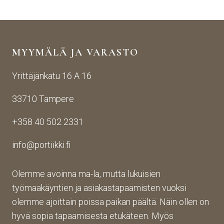
äise
raut
seen
stä 
aise
i 
yhte
n 
Porti
yden
käsij
ikin 
MYYMÄLÄ JA VARASTO
otos
ohte
kans
ta 
en. 
sa 
Yrittäjänkatu 16 A 16
aina 
Palv
asioi
valm
elu 
ntiin. 
33710 Tampere
iin 
oli 
Yrity
porti
oikei
ksen 
+358 40 502 2331
n 
n 
toim
toim
suju
inta 
info@portiikki.fi
ituks
vaa 
on 
een 
ja 
luot
asti! 
lopp
etta
Olemme avoinna ma-la, mutta lukuisien
Halu
utuo
vaa 
työmaakäyntien ja asiakastapaamisten vuoksi
sin 
te oli 
ja 
olemme ajoittain poissa paikan päältä. Näin ollen on
Pint
aiva
täs
hyvä sopia tapaamisesta etukäteen. Myös
eres
n 
mälli