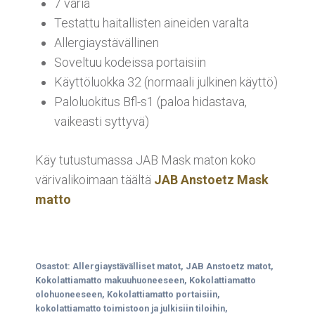
7 väriä
Testattu haitallisten aineiden varalta
Allergiaystävällinen
Soveltuu kodeissa portaisiin
Käyttöluokka 32 (normaali julkinen käyttö)
Paloluokitus Bfl-s1 (paloa hidastava,
vaikeasti syttyvä)
Käy tutustumassa JAB Mask maton koko
värivalikoimaan täältä
JAB Anstoetz Mask
matto
Osastot:
Allergiaystävälliset matot
,
JAB Anstoetz matot
,
Kokolattiamatto makuuhuoneeseen
,
Kokolattiamatto
olohuoneeseen
,
Kokolattiamatto portaisiin
,
kokolattiamatto toimistoon ja julkisiin tiloihin
,