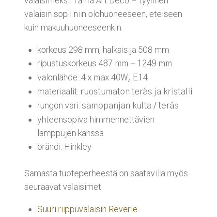
valaisimeksi. Tämä Art Deco – tyylinen
valaisin sopii niin olohuoneeseen, eteiseen
kuin makuuhuoneeseenkin.
korkeus 298 mm, halkaisija 508 mm
ripustuskorkeus
487 mm – 1249 mm
valonlähde:
4 x max 40W, E14
materiaalit:
ruostumaton teräs ja kristalli
rungon väri:
samppanjan kulta / teräs
yhteensopiva himmennettävien
lamppujen kanssa
brändi: Hinkley
Samasta tuoteperheestä on saatavilla myös
seuraavat valaisimet:
Suuri riippuvalaisin Reverie