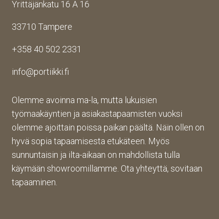
Yrittäjänkatu 16 A 16
aina 
Palv
asioi
valm
elu 
ntiin. 
33710 Tampere
iin 
oli 
Yrity
porti
oikei
ksen 
+358 40 502 2331
n 
n 
toim
toim
suju
inta 
info@portiikki.fi
ituks
vaa 
on 
een 
ja 
luot
asti! 
lopp
etta
Olemme avoinna ma-la, mutta lukuisien
Halu
utuo
vaa 
työmaakäyntien ja asiakastapaamisten vuoksi
sin 
te oli 
ja 
olemme ajoittain poissa paikan päältä. Näin ollen on
Pint
aiva
täs
hyvä sopia tapaamisesta etukäteen. Myös
eres
n 
mälli
sunnuntaisin ja ilta-aikaan on mahdollista tulla
tistä 
mah
stä. 
käymään showroomillamme. Ota yhteyttä, sovitaan
otet
tava!
Tuot
un 
evali
tapaaminen.
kuva
koim
n 
a on 
muk
mon