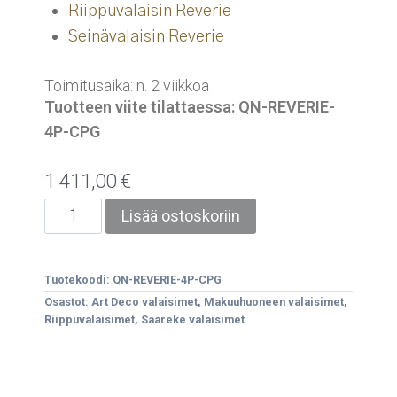
Riippuvalaisin Reverie
Seinävalaisin Reverie
Toimitusaika: n. 2 viikkoa
Tuotteen viite tilattaessa: QN-REVERIE-
4P-CPG
1 411,00
€
Lisää ostoskoriin
Tuotekoodi:
QN-REVERIE-4P-CPG
Osastot:
Art Deco valaisimet
,
Makuuhuoneen valaisimet
,
Riippuvalaisimet
,
Saareke valaisimet