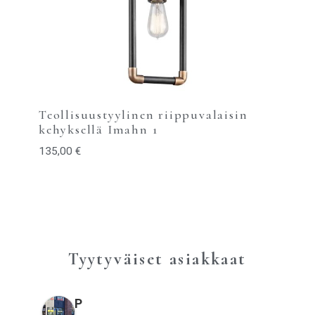
Teollisuustyylinen riippuvalaisin
kehyksellä Imahn 1
135,00
€
Tyytyväiset asiakkaat
P