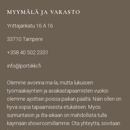
yden
käsij
ikin 
MYYMÄLÄ JA VARASTO
otos
ohte
kans
ta 
en. 
sa 
Yrittäjänkatu 16 A 16
aina 
Palv
asioi
valm
elu 
ntiin. 
33710 Tampere
iin 
oli 
Yrity
porti
oikei
ksen 
+358 40 502 2331
n 
n 
toim
toim
suju
inta 
info@portiikki.fi
ituks
vaa 
on 
een 
ja 
luot
asti! 
lopp
etta
Olemme avoinna ma-la, mutta lukuisien
Halu
utuo
vaa 
työmaakäyntien ja asiakastapaamisten vuoksi
sin 
te oli 
ja 
olemme ajoittain poissa paikan päältä. Näin ollen on
Pint
aiva
täs
hyvä sopia tapaamisesta etukäteen. Myös
eres
n 
mälli
sunnuntaisin ja ilta-aikaan on mahdollista tulla
tistä 
mah
stä. 
käymään showroomillamme. Ota yhteyttä, sovitaan
otet
tava!
Tuot
un 
evali