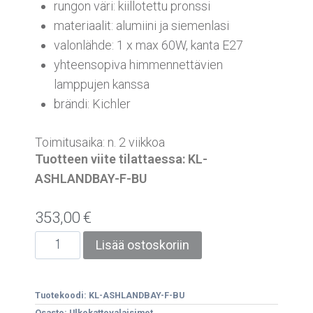
rungon väri: kiillotettu pronssi
materiaalit: alumiini ja siemenlasi
valonlähde: 1 x max 60W, kanta E27
yhteensopiva himmennettävien
lamppujen kanssa
brändi: Kichler
Toimitusaika: n. 2 viikkoa
Tuotteen viite tilattaessa: KL-
ASHLANDBAY-F-BU
353,00
€
Lisää ostoskoriin
Tuotekoodi:
KL-ASHLANDBAY-F-BU
Osasto:
Ulkokattovalaisimet