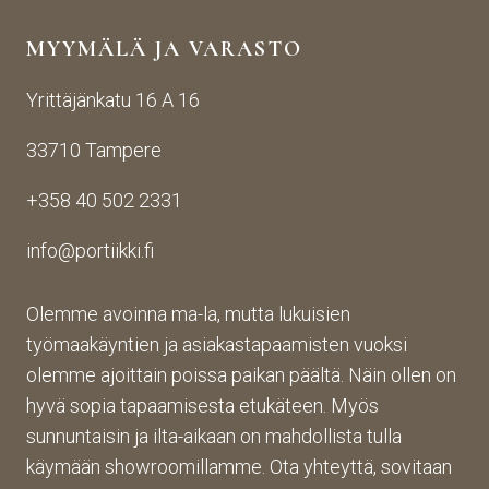
yden
käsij
ikin 
MYYMÄLÄ JA VARASTO
otos
ohte
kans
ta 
en. 
sa 
Yrittäjänkatu 16 A 16
aina 
Palv
asioi
valm
elu 
ntiin. 
33710 Tampere
iin 
oli 
Yrity
porti
oikei
ksen 
+358 40 502 2331
n 
n 
toim
toim
suju
inta 
info@portiikki.fi
ituks
vaa 
on 
een 
ja 
luot
asti! 
lopp
etta
Olemme avoinna ma-la, mutta lukuisien
Halu
utuo
vaa 
työmaakäyntien ja asiakastapaamisten vuoksi
sin 
te oli 
ja 
olemme ajoittain poissa paikan päältä. Näin ollen on
Pint
aiva
täs
hyvä sopia tapaamisesta etukäteen. Myös
eres
n 
mälli
sunnuntaisin ja ilta-aikaan on mahdollista tulla
tistä 
mah
stä. 
käymään showroomillamme. Ota yhteyttä, sovitaan
otet
tava!
Tuot