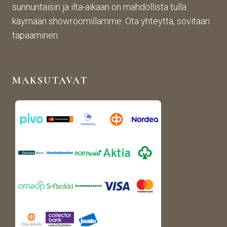
sunnuntaisin ja ilta-aikaan on mahdollista tulla
tistä 
mah
stä. 
käymään showroomillamme. Ota yhteyttä, sovitaan
otet
tava!
Tuot
un 
evali
tapaaminen.
kuva
koim
n 
a on 
muk
mon
MAKSUTAVAT
aise
ipuol
n, 
inen 
rans
ja 
kalai
tuott
s-
eet 
antii
ovat 
kki-
kork
henk
eala
isen 
atuis
porti
ia. 
n 
Voin 
puut
lämp