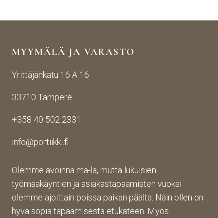
äise
raut
seen
stä 
aise
i 
yhte
n 
Porti
yden
käsij
ikin 
MYYMÄLÄ JA VARASTO
otos
ohte
kans
ta 
en. 
sa 
Yrittäjänkatu 16 A 16
aina 
Palv
asioi
valm
elu 
ntiin. 
33710 Tampere
iin 
oli 
Yrity
porti
oikei
ksen 
+358 40 502 2331
n 
n 
toim
toim
suju
inta 
info@portiikki.fi
ituks
vaa 
on 
een 
ja 
luot
asti! 
lopp
etta
Olemme avoinna ma-la, mutta lukuisien
Halu
utuo
vaa 
työmaakäyntien ja asiakastapaamisten vuoksi
sin 
te oli 
ja 
olemme ajoittain poissa paikan päältä. Näin ollen on
Pint
aiva
täs
hyvä sopia tapaamisesta etukäteen. Myös
eres
n 
mälli