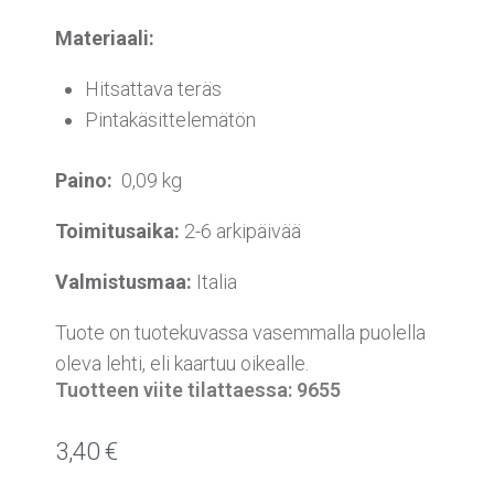
Materiaali:
Hitsattava teräs
Pintakäsittelemätön
Paino:
0,09 kg
Toimitusaika:
2-6 arkipäivää
Valmistusmaa:
Italia
Tuote on tuotekuvassa vasemmalla puolella
oleva lehti, eli kaartuu oikealle.
Tuotteen viite tilattaessa: 9655
3,40
€