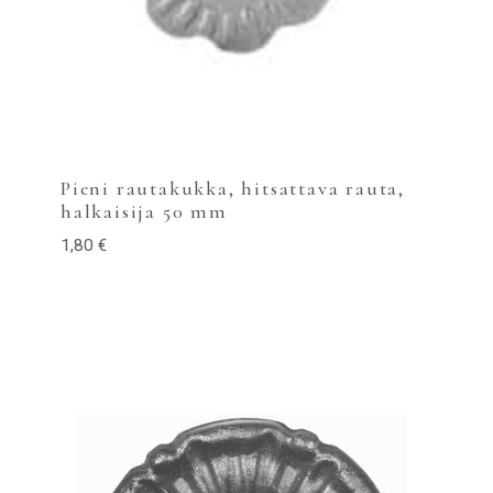
Pieni rautakukka, hitsattava rauta,
halkaisija 50 mm
1,80
€