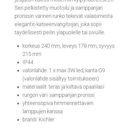
Sen pelkistetty muotoilu ja samppanjan
pronssin värinen runko tekevät valaisimesta
elegantin katseenvangitsijan, joka sopii
täydellisesti peilin yläpuolelle tai sivuille.
korkeus 240 mm, leveys 178 mm, syvyys
215 mm
IP44
valonlähde: 1 x max 3W led, kanta G9
(valonlähde sisältyy toimitukseen)
materiaalit: teräs ja kiiltävä opaalilasi
rungon väri: samppanjan pronssi
yhteensopiva himmennettävien
lamppujen kanssa
brändi: Kichler