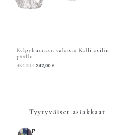
Kylpyhuoneen valaisin Kalli peilin
päälle
484,00
€
242,00
€
Tyytyväiset asiakkaat
P