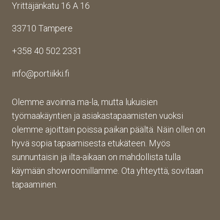
Yrittäjänkatu 16 A 16
aina 
Palv
asioi
valm
elu 
ntiin. 
33710 Tampere
iin 
oli 
Yrity
porti
oikei
ksen 
+358 40 502 2331
n 
n 
toim
toim
suju
inta 
info@portiikki.fi
ituks
vaa 
on 
een 
ja 
luot
asti! 
lopp
etta
Olemme avoinna ma-la, mutta lukuisien
Halu
utuo
vaa 
työmaakäyntien ja asiakastapaamisten vuoksi
sin 
te oli 
ja 
olemme ajoittain poissa paikan päältä. Näin ollen on
Pint
aiva
täs
hyvä sopia tapaamisesta etukäteen. Myös
eres
n 
mälli
sunnuntaisin ja ilta-aikaan on mahdollista tulla
tistä 
mah
stä. 
käymään showroomillamme. Ota yhteyttä, sovitaan
otet
tava!
Tuot
un 
evali
tapaaminen.
kuva
koim
n 
a on 
muk
mon