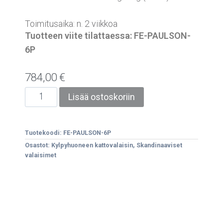
Toimitusaika: n. 2 viikkoa
Tuotteen viite tilattaessa: FE-PAULSON-
6P
784,00
€
Lisää ostoskoriin
Tuotekoodi:
FE-PAULSON-6P
Osastot:
Kylpyhuoneen kattovalaisin
,
Skandinaaviset
valaisimet