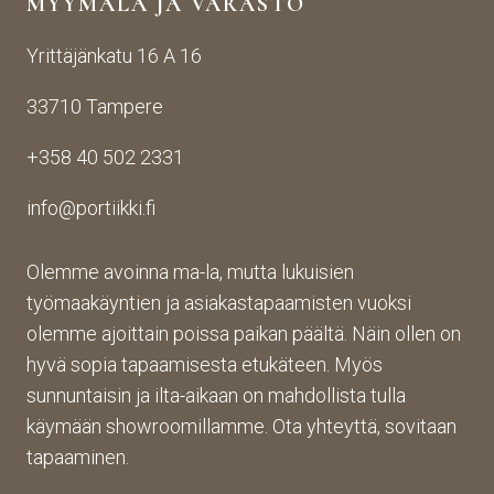
MYYMÄLÄ JA VARASTO
otos
ohte
kans
ta 
en. 
sa 
Yrittäjänkatu 16 A 16
aina 
Palv
asioi
valm
elu 
ntiin. 
33710 Tampere
iin 
oli 
Yrity
porti
oikei
ksen 
+358 40 502 2331
n 
n 
toim
toim
suju
inta 
info@portiikki.fi
ituks
vaa 
on 
een 
ja 
luot
asti! 
lopp
etta
Olemme avoinna ma-la, mutta lukuisien
Halu
utuo
vaa 
työmaakäyntien ja asiakastapaamisten vuoksi
sin 
te oli 
ja 
olemme ajoittain poissa paikan päältä. Näin ollen on
Pint
aiva
täs
hyvä sopia tapaamisesta etukäteen. Myös
eres
n 
mälli
sunnuntaisin ja ilta-aikaan on mahdollista tulla
tistä 
mah
stä. 
käymään showroomillamme. Ota yhteyttä, sovitaan
otet
tava!
Tuot
un 
evali
tapaaminen.
kuva
koim