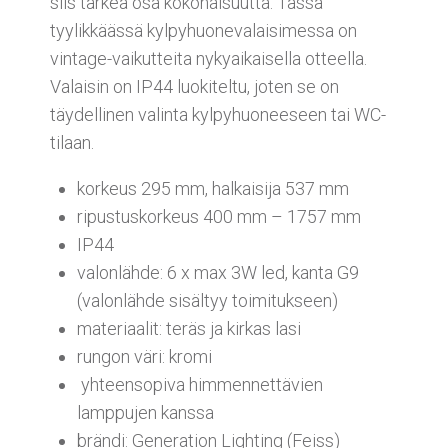
siis tärkeä osa kokonaisuutta. Tässä
tyylikkäässä kylpyhuonevalaisimessa on
vintage-vaikutteita nykyaikaisella otteella.
Valaisin on IP44 luokiteltu, joten se on
täydellinen valinta kylpyhuoneeseen tai WC-
tilaan.
korkeus 295 mm, halkaisija 537 mm
ripustuskorkeus 400 mm – 1757 mm
IP44
valonlähde: 6 x max 3W led, kanta G9
(valonlähde sisältyy toimitukseen)
materiaalit: teräs ja kirkas lasi
rungon väri: kromi
yhteensopiva himmennettävien
lamppujen kanssa
brändi: Generation Lighting (Feiss)