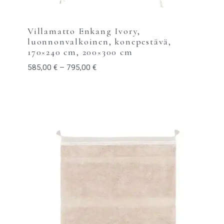
Villamatto Enkang Ivory,
luonnonvalkoinen, konepestävä,
170×240 cm, 200×300 cm
585,00
€
–
795,00
€