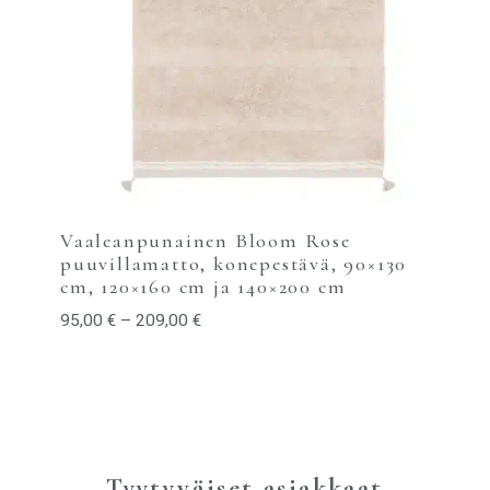
Vaaleanpunainen Bloom Rose
puuvillamatto, konepestävä, 90×130
cm, 120×160 cm ja 140×200 cm
95,00
€
–
209,00
€
Tyytyväiset asiakkaat