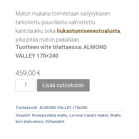
Maton mukana toimitetaan säilytykseen
tarkoitettu puuvillasta valmistettu
kantolaukku sekä
liukastumisenestoalusta
,
joka pitää maton paikallaan.
Tuotteen viite tilattaessa: ALMOND
VALLEY 170×240
459,00
€
Lisää ostoskoriin
Tuotekoodi:
ALMOND VALLEY 170x240
Osastot:
Konepestävä matto
,
Lorena Canals matot
,
Matto
koiratalouteen
,
Villamatot