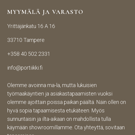
yden
käsij
ikin 
MYYMÄLÄ JA VARASTO
otos
ohte
kans
ta 
en. 
sa 
Yrittäjänkatu 16 A 16
aina 
Palv
asioi
valm
elu 
ntiin. 
33710 Tampere
iin 
oli 
Yrity
porti
oikei
ksen 
+358 40 502 2331
n 
n 
toim
toim
suju
inta 
info@portiikki.fi
ituks
vaa 
on 
een 
ja 
luot
asti! 
lopp
etta
Olemme avoinna ma-la, mutta lukuisien
Halu
utuo
vaa 
työmaakäyntien ja asiakastapaamisten vuoksi
sin 
te oli 
ja 
olemme ajoittain poissa paikan päältä. Näin ollen on
Pint
aiva
täs
hyvä sopia tapaamisesta etukäteen. Myös
eres
n 
mälli
sunnuntaisin ja ilta-aikaan on mahdollista tulla
tistä 
mah
stä. 
käymään showroomillamme. Ota yhteyttä, sovitaan
otet
tava!
Tuot
un 
evali