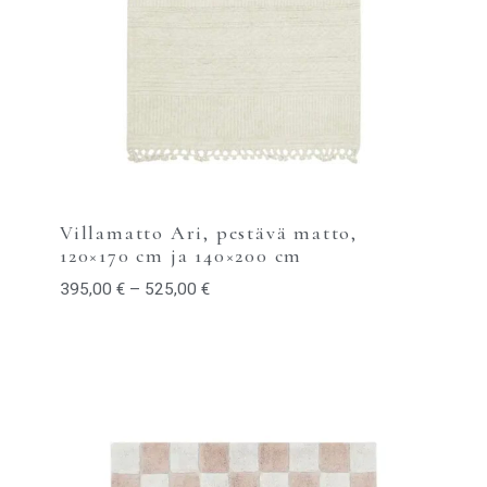
Villamatto Ari, pestävä matto,
120×170 cm ja 140×200 cm
395,00
€
–
525,00
€