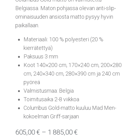
Belgiassa. Maton pohjassa olevan anti-slip-
ominaisuuden ansiosta matto pysyy hyvin
paikallaan.
Materiaali: 100 % polyesteri (20 %
kierrätettyä)
Paksuus 3 mm
Koot 140×200 cm, 170×240 cm, 200×280
cm, 240×340 cm, 280×390 cm ja 240 cm
pyöreä
Valmistusmaa: Belgia
Toimitusaika 2-8 viikkoa
Columbus Gold-matto kuuluu Mad Men-
kokoelman Griff-sarjaan
605,00
€
–
1 885,00
€