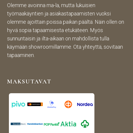
asti! 
lopp
etta
Olemme avoinna ma-la, mutta lukuisien
Halu
utuo
vaa 
työmaakäyntien ja asiakastapaamisten vuoksi
sin 
te oli 
ja 
olemme ajoittain poissa paikan päältä. Näin ollen on
Pint
aiva
täs
hyvä sopia tapaamisesta etukäteen. Myös
eres
n 
mälli
sunnuntaisin ja ilta-aikaan on mahdollista tulla
tistä 
mah
stä. 
käymään showroomillamme. Ota yhteyttä, sovitaan
otet
tava!
Tuot
un 
evali
tapaaminen.
kuva
koim
n 
a on 
muk
mon
MAKSUTAVAT
aise
ipuol
n, 
inen 
rans
ja 
kalai
tuott
s-
eet 
antii
ovat 
kki-
kork
henk
eala