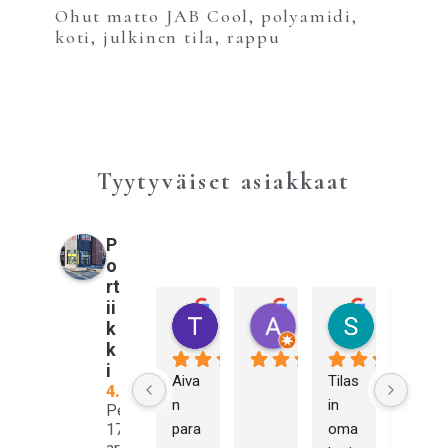
Ohut matto JAB Cool, polyamidi,
koti, julkinen tila, rappu
Tyytyväiset asiakkaat
P
o
rt
ii
Tiina Pulkkinen
Annika Sahberg
Sami Kall
k
3 vuotta sitten
3 vuotta sitten
3 vuotta sitt
k
i
Aiva
Tilas
Olen 
4.9
n 
in 
hyvi
Perustuu
17
para
oma
n 