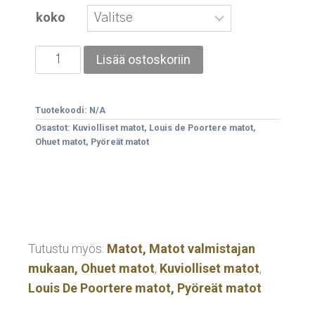
koko
Lisää ostoskoriin
Tuotekoodi:
N/A
Osastot:
Kuviolliset matot
,
Louis de Poortere matot
,
Ohuet matot
,
Pyöreät matot
Tutustu myös:
Matot
,
Matot valmistajan
mukaan,
Ohuet matot
,
Kuviolliset matot
,
Louis De Poortere matot,
Pyöreät matot