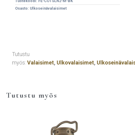
Tuotekoodi:
FE-COTSLN2-M-BK
Osasto:
Ulkoseinävalaisimet
Tutustu
myös:
Valaisimet
,
Ulkovalaisimet
,
Ulkoseinävalai
Tutustu myös