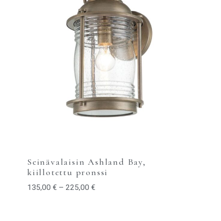
Seinävalaisin Ashland Bay,
kiillotettu pronssi
135,00
€
–
225,00
€