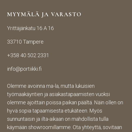
yden
käsij
ikin 
MYYMÄLÄ JA VARASTO
otos
ohte
kans
ta 
en. 
sa 
Yrittäjänkatu 16 A 16
aina 
Palv
asioi
valm
elu 
ntiin. 
33710 Tampere
iin 
oli 
Yrity
porti
oikei
ksen 
+358 40 502 2331
n 
n 
toim
toim
suju
inta 
info@portiikki.fi
ituks
vaa 
on 
een 
ja 
luot
asti! 
lopp
etta
Olemme avoinna ma-la, mutta lukuisien
Halu
utuo
vaa 
työmaakäyntien ja asiakastapaamisten vuoksi
sin 
te oli 
ja 
olemme ajoittain poissa paikan päältä. Näin ollen on
Pint
aiva
täs
hyvä sopia tapaamisesta etukäteen. Myös
eres
n 
mälli
sunnuntaisin ja ilta-aikaan on mahdollista tulla
tistä 
mah
stä. 
käymään showroomillamme. Ota yhteyttä, sovitaan
otet
tava!
Tuot