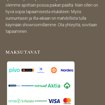
sin 
te oli 
ja 
olemme ajoittain poissa paikan päältä. Näin ollen on
Pint
aiva
täs
hyvä sopia tapaamisesta etukäteen. Myös
eres
n 
mälli
sunnuntaisin ja ilta-aikaan on mahdollista tulla
tistä 
mah
stä. 
käymään showroomillamme. Ota yhteyttä, sovitaan
otet
tava!
Tuot
un 
evali
tapaaminen.
kuva
koim
n 
a on 
muk
mon
MAKSUTAVAT
aise
ipuol
n, 
inen 
rans
ja 
kalai
tuott
s-
eet 
antii
ovat 
kki-
kork
henk
eala
isen 
atuis
porti
ia. 