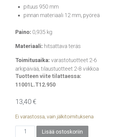
pituus 950 mm
pinnan materiaali 12 mm, pyöreä
Paino:
0,935 kg
Materiaali:
hitsattava teräs
Toimitusaika:
varastotuotteet 2-6
arkipäivää, tilaustuotteet 2-8 viikkoa
Tuotteen viite tilattaessa:
11001L.T12.950
13,40
€
Ei varastossa, vain jälkitoimituksena
Lisää ostoskoriin