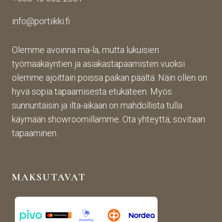
toim
suju
inta 
info@portiikki.fi
ituks
vaa 
on 
een 
ja 
luot
asti! 
lopp
etta
Olemme avoinna ma-la, mutta lukuisien
Halu
utuo
vaa 
työmaakäyntien ja asiakastapaamisten vuoksi
sin 
te oli 
ja 
olemme ajoittain poissa paikan päältä. Näin ollen on
Pint
aiva
täs
hyvä sopia tapaamisesta etukäteen. Myös
eres
n 
mälli
sunnuntaisin ja ilta-aikaan on mahdollista tulla
tistä 
mah
stä. 
käymään showroomillamme. Ota yhteyttä, sovitaan
otet
tava!
Tuot
un 
evali
tapaaminen.
kuva
koim
n 
a on 
muk
mon
MAKSUTAVAT
aise
ipuol
n, 
inen 
rans
ja 
kalai
tuott