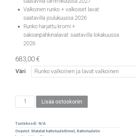
saatavilla tammikuussa 2027
Valkoinen runko + valkoiset lavat:
saatavilla joulukuussa 2026
Runko harjattu kromi +
saksanpähkinälavat: saatavilla lokakuussa
2026
683,00
€
Väri
Lisää ostoskoriin
Tuotekoodi:
N/A
Osastot:
Matalat kattotuulettimet
,
Kattotuuletin