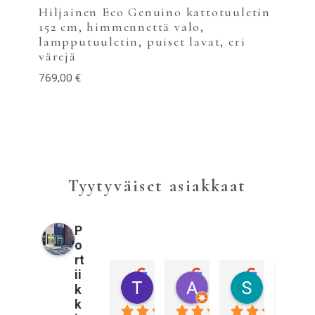
Hiljainen Eco Genuino kattotuuletin
152 cm, himmennettä valo,
lampputuuletin, puiset lavat, eri
värejä
769,00
€
Tyytyväiset asiakkaat
P
o
rt
ii
Tiina Pulkkinen
Annika Sahberg
Sami Kall
k
3 vuotta sitten
3 vuotta sitten
3 vuotta sitt
k