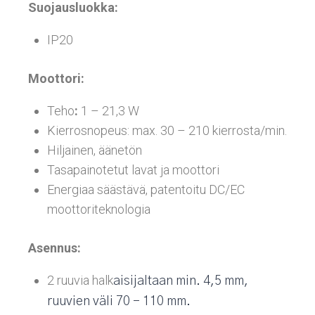
Suojausluokka:
IP20
Moottori:
Teho
:
1 – 21,3 W
Kierrosnopeus: max. 30 – 210 kierrosta/min.
Hiljainen, äänetön
Tasapainotetut lavat ja moottori
Energiaa säästävä, patentoitu DC/EC
moottoriteknologia
Asennus:
2 ruuvia halk
aisijaltaan min. 4,5 mm,
ruuvien väli 70 – 110 mm.