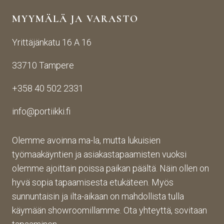
yden
käsij
ikin 
MYYMÄLÄ JA VARASTO
otos
ohte
kans
ta 
en. 
sa 
Yrittäjänkatu 16 A 16
aina 
Palv
asioi
valm
elu 
ntiin. 
33710 Tampere
iin 
oli 
Yrity
porti
oikei
ksen 
+358 40 502 2331
n 
n 
toim
toim
suju
inta 
info@portiikki.fi
ituks
vaa 
on 
een 
ja 
luot
asti! 
lopp
etta
Olemme avoinna ma-la, mutta lukuisien
Halu
utuo
vaa 
työmaakäyntien ja asiakastapaamisten vuoksi
sin 
te oli 
ja 
olemme ajoittain poissa paikan päältä. Näin ollen on
Pint
aiva
täs
hyvä sopia tapaamisesta etukäteen. Myös
eres
n 
mälli
sunnuntaisin ja ilta-aikaan on mahdollista tulla
tistä 
mah
stä. 
käymään showroomillamme. Ota yhteyttä, sovitaan
otet
tava!
Tuot
un 
evali