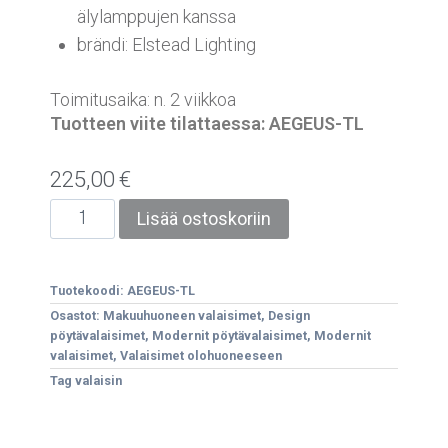
älylamppujen kanssa
brändi: Elstead Lighting
Toimitusaika: n. 2 viikkoa
Tuotteen viite tilattaessa: AEGEUS-TL
225,00
€
Lisää ostoskoriin
Tuotekoodi:
AEGEUS-TL
Osastot:
Makuuhuoneen valaisimet
,
Design
pöytävalaisimet
,
Modernit pöytävalaisimet
,
Modernit
valaisimet
,
Valaisimet olohuoneeseen
Tag
valaisin