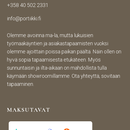
+358 40 502 2331
n 
n 
toim
toim
suju
inta 
info@portiikki.fi
ituks
vaa 
on 
een 
ja 
luot
asti! 
lopp
etta
Olemme avoinna ma-la, mutta lukuisien
Halu
utuo
vaa 
työmaakäyntien ja asiakastapaamisten vuoksi
sin 
te oli 
ja 
olemme ajoittain poissa paikan päältä. Näin ollen on
Pint
aiva
täs
hyvä sopia tapaamisesta etukäteen. Myös
eres
n 
mälli
sunnuntaisin ja ilta-aikaan on mahdollista tulla
tistä 
mah
stä. 
käymään showroomillamme. Ota yhteyttä, sovitaan
otet
tava!
Tuot
un 
evali
tapaaminen.
kuva
koim
n 
a on 
muk
mon
MAKSUTAVAT
aise
ipuol
n, 
inen 
rans
ja 