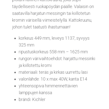
täydellisesti ruokapöydän päälle. Valaisin on
saatavilla harjatun messingin tai kiillotetun
kromin värisellä viimeistelyllä. Kattokruunu,
johon tulet taatusti ihastumaan!
korkeus 449 mm, leveys 1137, syvyys
325 mm
ripustuskorkeus 558 mm – 1625 mm
rungon värivaihtoehdot: harjattu messinki
ja kiillotettu kromi
materiaali: teräs ja kirkas uurrettu lasi
valonlähde: 10 x max 40W, kanta E14
yhteensopiva himmennettävien
lamppujen kanssa
brändi: Kichler