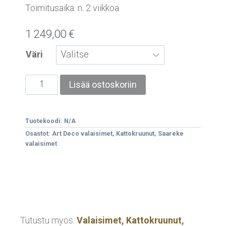
Toimitusaika: n. 2 viikkoa
1 249,00
€
Väri
Lisää ostoskoriin
Tuotekoodi:
N/A
Osastot:
Art Deco valaisimet
,
Kattokruunut
,
Saareke
valaisimet
Tutustu myös:
Valaisimet
,
Kattokruunut
,