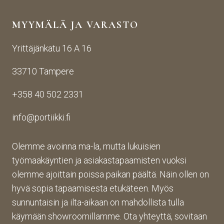
yden
käsij
ikin 
MYYMÄLÄ JA VARASTO
otos
ohte
kans
ta 
en. 
sa 
Yrittäjänkatu 16 A 16
aina 
Palv
asioi
valm
elu 
ntiin. 
33710 Tampere
iin 
oli 
Yrity
porti
oikei
ksen 
+358 40 502 2331
n 
n 
toim
toim
suju
inta 
info@portiikki.fi
ituks
vaa 
on 
een 
ja 
luot
asti! 
lopp
etta
Olemme avoinna ma-la, mutta lukuisien
Halu
utuo
vaa 
työmaakäyntien ja asiakastapaamisten vuoksi
sin 
te oli 
ja 
olemme ajoittain poissa paikan päältä. Näin ollen on
Pint
aiva
täs
hyvä sopia tapaamisesta etukäteen. Myös
eres
n 
mälli
sunnuntaisin ja ilta-aikaan on mahdollista tulla
tistä 
mah
stä. 
käymään showroomillamme. Ota yhteyttä, sovitaan
otet
tava!
Tuot