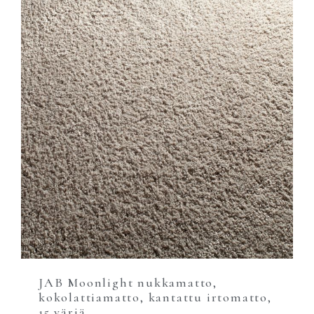
JAB Moonlight nukkamatto,
kokolattiamatto, kantattu irtomatto,
15 väriä