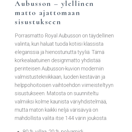
Aubusson – ylellinen
matto ajattomaan
sisustukseen
Porrasmatto Royal Aubusson on täydellinen
valinta, kun haluat tuoda kotiisi klassista
eleganssia ja hienostunutta tyyliä. Tämä
korkealaatuinen designmatto yhdistää
perinteisen Aubusson-kuvion moderniin
valmistustekniikkaan, luoden kestävän ja
helppohoitoisen vaihtoehdon viimeisteltyyn
sisustukseen. Matosta on suunniteltu
valmiiksi kolme kaunista väriyhdistelmää,
mutta maton kaikki neljä värisävyä on
mahdollista valita itse 144 värin joukosta.
80 % villaa, 20 % polyamidi