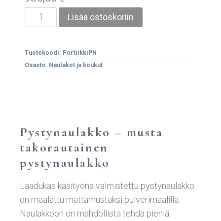
Lisää ostoskoriin
Tuotekoodi:
PortiikkiPN
Osasto:
Naulakot ja koukut
Pystynaulakko – musta
takorautainen
pystynaulakko
Laadukas käsityönä valmistettu pystynaulakko
on maalattu mattamustaksi pulverimaalilla.
Naulakkoon on mahdollista tehdä pieniä