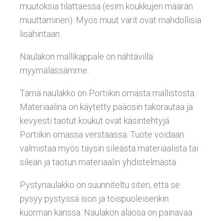
muutoksia tilattaessa (esim koukkujen määrän
muuttaminen). Myös muut värit ovat mahdollisia
lisähintaan.
Naulakon mallikappale on nähtävillä
myymälässämme.
Tämä naulakko on Portiikin omasta mallistosta.
Materiaalina on käytetty pääosin takorautaa ja
kevyesti taotut koukut ovat käsintehtyjä
Portiikin omassa verstaassa. Tuote voidaan
valmistaa myös täysin sileästä materiaalista tai
sileän ja taotun materiaalin yhdistelmästä.
Pystynaulakko on suunniteltu siten, että se
pysyy pystyssä ison ja toispuoleisenkin
kuorman kanssa. Naulakon alaosa on painavaa