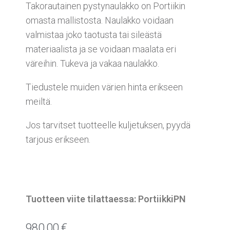
Takorautainen pystynaulakko on Portiikin
omasta mallistosta. Naulakko voidaan
valmistaa joko taotusta tai sileästä
materiaalista ja se voidaan maalata eri
väreihin. Tukeva ja vakaa naulakko.
Tiedustele muiden värien hinta erikseen
meiltä.
Jos tarvitset tuotteelle kuljetuksen, pyydä
tarjous erikseen.
Tuotteen viite tilattaessa: PortiikkiPN
980,00
€