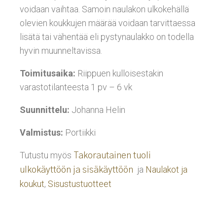
voidaan vaihtaa. Samoin naulakon ulkokehällä
olevien koukkujen määrää voidaan tarvittaessa
lisätä tai vähentää eli pystynaulakko on todella
hyvin muunneltavissa.
Toimitusaika:
Riippuen kulloisestakin
varastotilanteesta 1 pv – 6 vk
Suunnittelu:
Johanna Helin
Valmistus:
Portiikki
Tutustu myös
Takorautainen tuoli
ja
Naulakot ja
ulkokäyttöön ja sisäkäyttöön
koukut
,
Sisustustuotteet