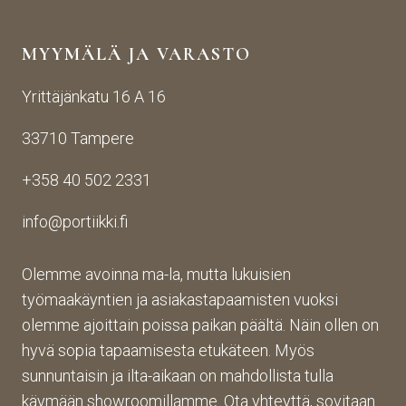
yhte
n 
Porti
yden
käsij
ikin 
MYYMÄLÄ JA VARASTO
otos
ohte
kans
ta 
en. 
sa 
Yrittäjänkatu 16 A 16
aina 
Palv
asioi
valm
elu 
ntiin. 
33710 Tampere
iin 
oli 
Yrity
porti
oikei
ksen 
+358 40 502 2331
n 
n 
toim
toim
suju
inta 
info@portiikki.fi
ituks
vaa 
on 
een 
ja 
luot
asti! 
lopp
etta
Olemme avoinna ma-la, mutta lukuisien
Halu
utuo
vaa 
työmaakäyntien ja asiakastapaamisten vuoksi
sin 
te oli 
ja 
olemme ajoittain poissa paikan päältä. Näin ollen on
Pint
aiva
täs
hyvä sopia tapaamisesta etukäteen. Myös
eres
n 
mälli
sunnuntaisin ja ilta-aikaan on mahdollista tulla
tistä 
mah
stä. 
käymään showroomillamme. Ota yhteyttä, sovitaan
otet
tava!
Tuot