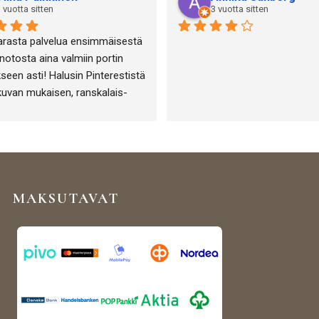
 vuotta sitten
3 vuotta sitten
arasta palvelua ensimmäisestä 
otosta aina valmiin portin 
seen asti! Halusin Pinterestistä 
kuvan mukaisen, ranskalais-
-henkisen portin puutarha-alan 
eni ja sen toteuttamisessa 
tiin täydellisesti!
MAKSUTAVAT