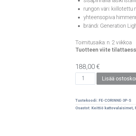
sisäpinnalla lasikristal
rungon väri: kiillotettu 
yhteensopiva himmenn
brändi: Generation Lig
Toimitusaika: n. 2 viikkoa
Tuotteen viite tilattae
188,00
€
Lisää ostoskor
Tuotekoodi:
FE-CORINNE-3P-S
Osastot:
Keittiö kattovalaisimet
,