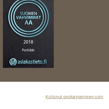
Kotisivut seokarinieminen.com