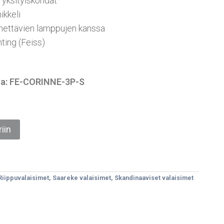
li yksityiskohdat
nikkeli
ettävien lamppujen kanssa
hting (Feiss)
ssa: FE-CORINNE-3P-S
iin
Riippuvalaisimet
,
Saareke valaisimet
,
Skandinaaviset valaisimet