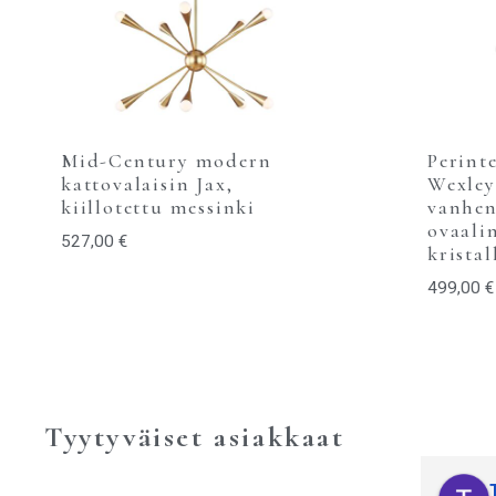
Mid-Century modern
Perint
kattovalaisin Jax,
Wexley
kiillotettu messinki
vanhen
ovaali
527,00
€
kristal
499,00
€
Tyytyväiset asiakkaat