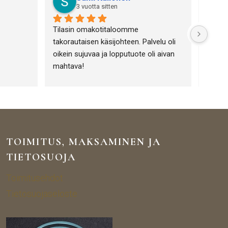
3 vuotta sitten
Tilasin omakotitaloomme 
Olen h
takorautaisen käsijohteen. Palvelu oli 
Portiik
oikein sujuvaa ja lopputuote oli aivan 
toimin
mahtava!
Tuotev
tuotte
lämpim
yrityk
tuotte
TOIMITUS, MAKSAMINEN JA
TIETOSUOJA
Toimitusehdot
Tietosuojaseloste