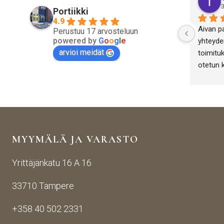
3
Portiikki
4.9
Aivan p
Perustuu 17 arvosteluun
powered by
G
o
o
g
l
e
yhteyden
arvioi meidät
toimituk
otetun 
antiikki
yritykse
onnistut
MYYMÄLÄ JA VARASTO
Yrittäjänkatu 16 A 16
33710 Tampere
+358 40 502 2331