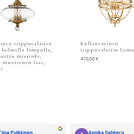
einen riippuvalaisin
Kullanvärinen
 kolmella lampulla,
riippuvalaisin Lemu
nettu messinki,
470,00
€
n muotoinen lasi,
li
Tiina Pulkkinen
Annika Sahberg