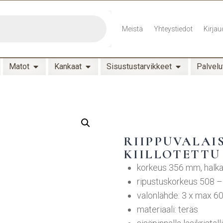
Meistä
Yhteystiedot
Kirjau
Matot
Kankaat
Sisustustarvikkeet
Palvelu
RIIPPUVALAI
KIILLOTETTU
korkeus 356 mm, halk
ripustuskorkeus 508 
valonlähde: 3 x max 6
materiaali: teräs