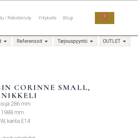
0
du / Rekisteröidy
Yrityksille
Blogi
t
Referenssit
Tarjouspyyntö
OUTLET
SIN CORINNE SMALL,
 NIKKELI
aisija 286 mm
– 1988 mm
0W, kanta E14