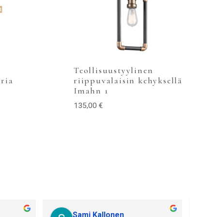
Teollisuustyylinen
ria
riippuvalaisin kehyksellä
Imahn 1
135,00
€
Sami Kallonen