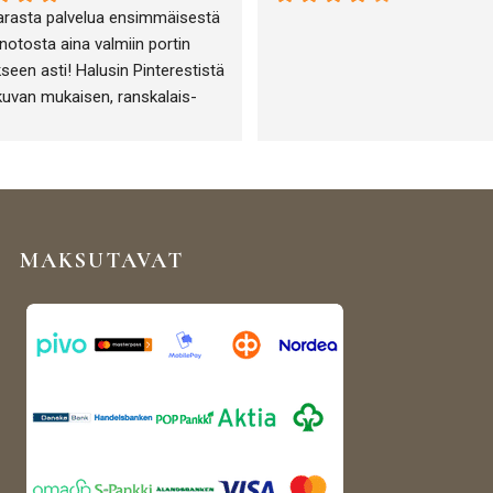
arasta palvelua ensimmäisestä 
otosta aina valmiin portin 
seen asti! Halusin Pinterestistä 
kuvan mukaisen, ranskalais-
-henkisen portin puutarha-alan 
eni ja sen toteuttamisessa 
tiin täydellisesti!
MAKSUTAVAT