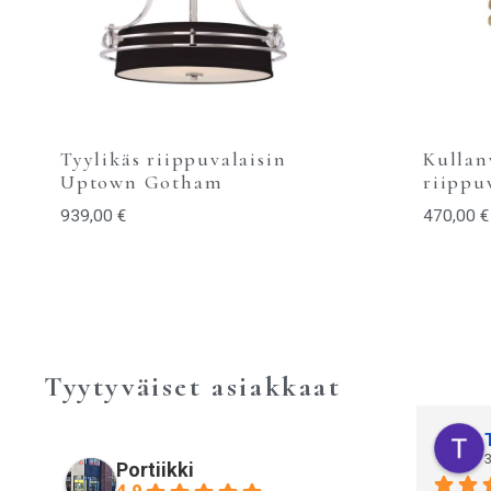
Tyylikäs riippuvalaisin
Kullan
Uptown Gotham
riippu
939,00
€
470,00
€
Tyytyväiset asiakkaat
3
Portiikki