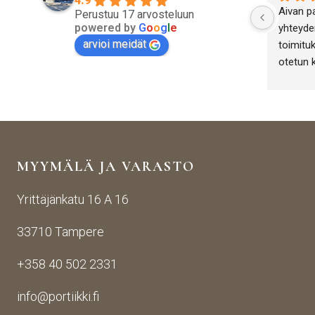
4.9
Aivan p
Perustuu 17 arvosteluun
powered by
G
o
o
g
l
e
yhteyden
arvioi meidät
toimituk
otetun 
antiikki
yritykse
onnistut
MYYMÄLÄ JA VARASTO
Yrittäjänkatu 16 A 16
33710 Tampere
+358 40 502 2331
info@portiikki.fi