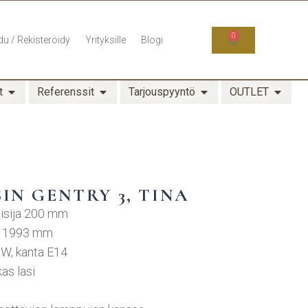
0
du / Rekisteröidy
Yrityksille
Blogi
t
Referenssit
Tarjouspyyntö
OUTLET
IN GENTRY 3, TINA
aisija 200 mm
– 1993 mm
0W, kanta E14
kas lasi