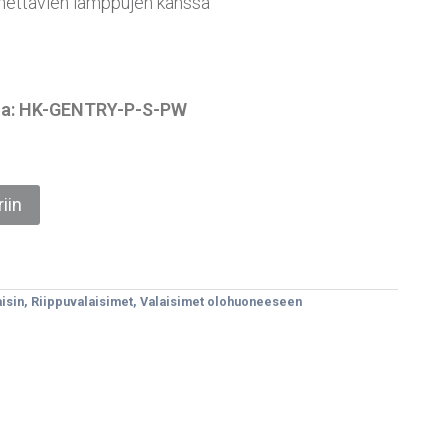
ettävien lamppujen kanssa
essa: HK-GENTRY-P-S-PW
iin
isin
,
Riippuvalaisimet
,
Valaisimet olohuoneeseen