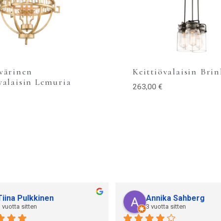
värinen
Keittiövalaisin Brin
valaisin Lemuria
263,00
€
Tiina Pulkkinen
Annika Sahberg
 vuotta sitten
3 vuotta sitten