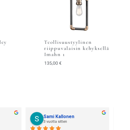
ley
Teollisuustyylinen
riippuvalaisin kehyksellä
Imahn 1
135,00
€
Sami Kallonen
3 vuotta sitten