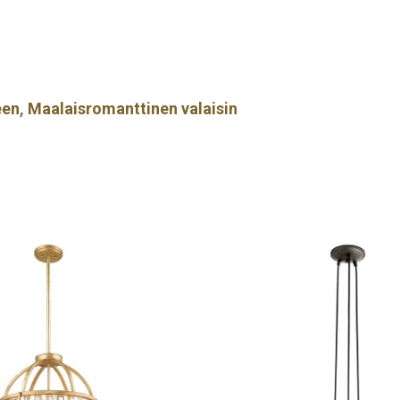
een
,
Maalaisromanttinen valaisin