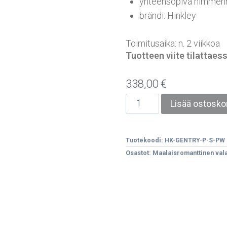
yhteensopiva himmenn
brändi: Hinkley
Toimitusaika: n. 2 viikkoa
Tuotteen viite tilatta
338,00
€
Lisää ostoskor
Tuotekoodi:
HK-GENTRY-P-S-PW
Osastot:
Maalaisromanttinen vala