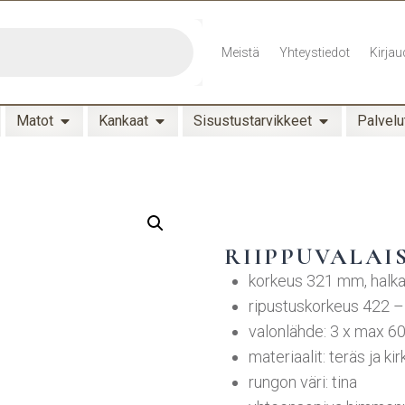
Meistä
Yhteystiedot
Kirjau
Matot
Kankaat
Sisustustarvikkeet
Palvelu
RIIPPUVALAIS
korkeus 321 mm, halk
ripustuskorkeus 422 
valonlähde: 3 x max 6
materiaalit: teräs ja kir
rungon väri: tina