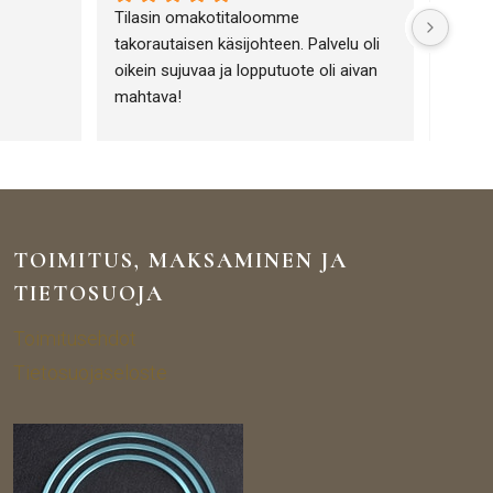
Tilasin omakotitaloomme 
Olen h
takorautaisen käsijohteen. Palvelu oli 
Portiik
oikein sujuvaa ja lopputuote oli aivan 
toimin
mahtava!
Tuotev
tuotte
lämpim
yrityk
tuotte
TOIMITUS, MAKSAMINEN JA
TIETOSUOJA
Toimitusehdot
Tietosuojaseloste