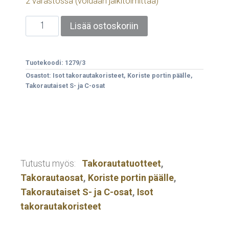
2 varastossa (voidaan jälkitoimittaa)
Lisää ostoskoriin
Tuotekoodi:
1279/3
Osastot:
Isot takorautakoristeet
,
Koriste portin päälle
,
Takorautaiset S- ja C-osat
Tutustu myös:
Takorautatuotteet
,
Takorautaosat
,
Koriste portin päälle
,
Takorautaiset S- ja C-osat
,
Isot
takorautakoristeet