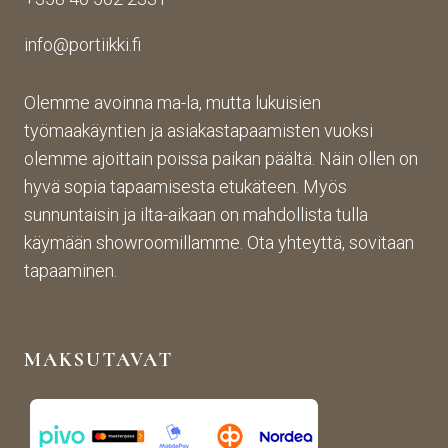
n 
n 
toim
toim
suju
inta 
info@portiikki.fi
ituks
vaa 
on 
een 
ja 
luot
asti! 
lopp
etta
Olemme avoinna ma-la, mutta lukuisien
Halu
utuo
vaa 
työmaakäyntien ja asiakastapaamisten vuoksi
sin 
te oli 
ja 
olemme ajoittain poissa paikan päältä. Näin ollen on
Pint
aiva
täs
hyvä sopia tapaamisesta etukäteen. Myös
eres
n 
mälli
sunnuntaisin ja ilta-aikaan on mahdollista tulla
tistä 
mah
stä. 
käymään showroomillamme. Ota yhteyttä, sovitaan
otet
tava!
Tuot
un 
evali
tapaaminen.
kuva
koim
n 
a on 
muk
mon
MAKSUTAVAT
aise
ipuol
n, 
inen 
rans
ja 
kalai
tuott