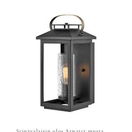
Seinävalaisin ulos Atwater musta