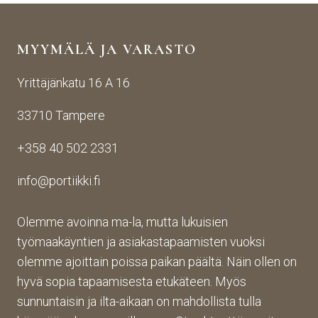
yhte
n 
Porti
yden
käsij
ikin 
MYYMÄLÄ JA VARASTO
otos
ohte
kans
ta 
en. 
sa 
Yrittäjänkatu 16 A 16
aina 
Palv
asioi
valm
elu 
ntiin. 
33710 Tampere
iin 
oli 
Yrity
porti
oikei
ksen 
+358 40 502 2331
n 
n 
toim
toim
suju
inta 
info@portiikki.fi
ituks
vaa 
on 
een 
ja 
luot
asti! 
lopp
etta
Olemme avoinna ma-la, mutta lukuisien
Halu
utuo
vaa 
työmaakäyntien ja asiakastapaamisten vuoksi
sin 
te oli 
ja 
olemme ajoittain poissa paikan päältä. Näin ollen on
Pint
aiva
täs
hyvä sopia tapaamisesta etukäteen. Myös
eres
n 
mälli
sunnuntaisin ja ilta-aikaan on mahdollista tulla
tistä 
mah
stä. 