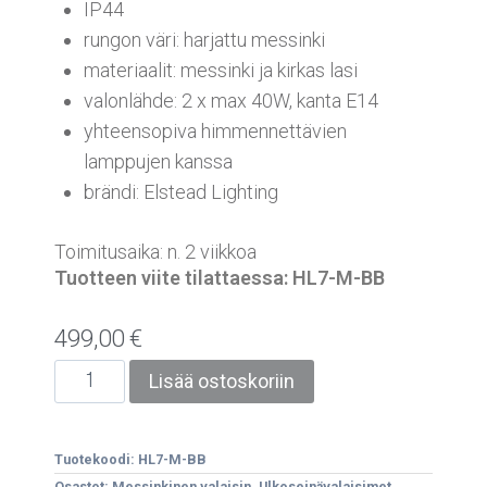
IP44
rungon väri: harjattu messinki
materiaalit: messinki ja kirkas lasi
valonlähde: 2 x max 40W, kanta E14
yhteensopiva himmennettävien
lamppujen kanssa
brändi: Elstead Lighting
Toimitusaika: n. 2 viikkoa
Tuotteen viite tilattaessa: HL7-M-BB
499,00
€
Lisää ostoskoriin
Tuotekoodi:
HL7-M-BB
Osastot:
Messinkinen valaisin
,
Ulkoseinävalaisimet