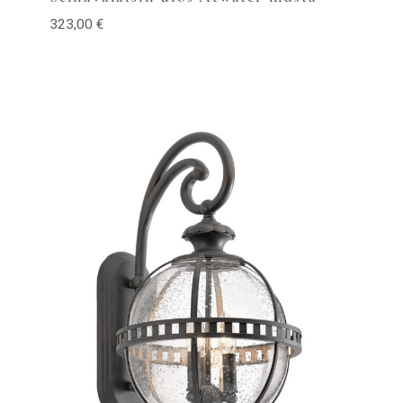
323,00
€